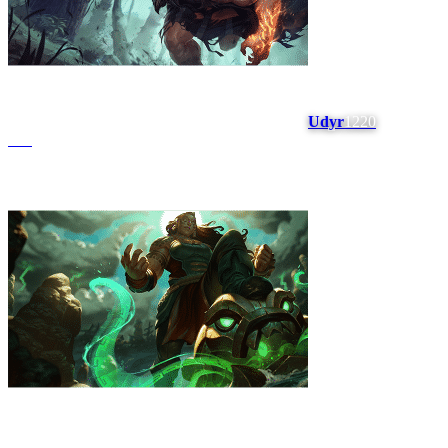
Udyr
1220
#
18