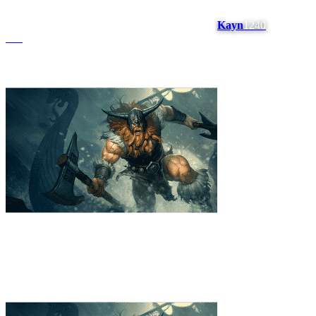
Kayn
1240
#
15