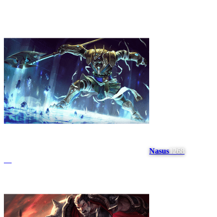
Nasus
1268
#
9