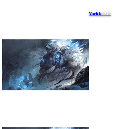
Yorick
1318
#
5