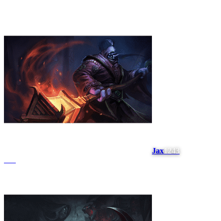
Jax
1243
#
14