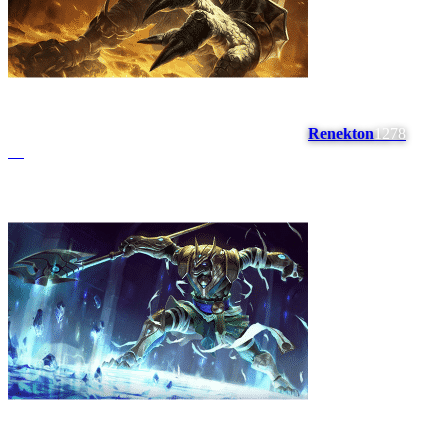
Renekton
1278
#
8