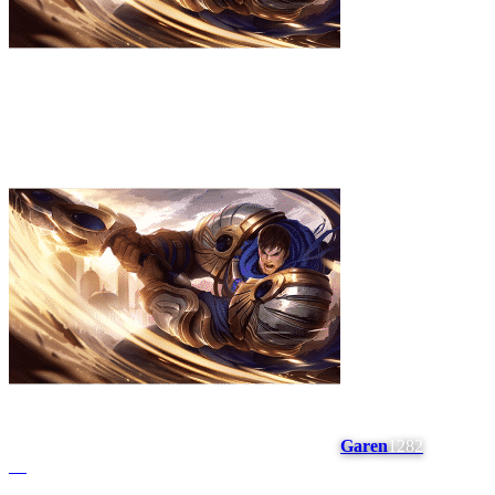
Garen
1282
#
7