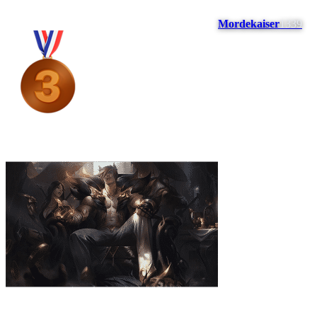
Mordekaiser
1339