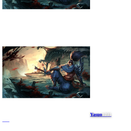
Yasuo
1231
#
17