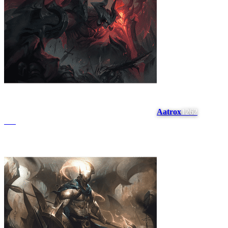
Aatrox
1262
#
11