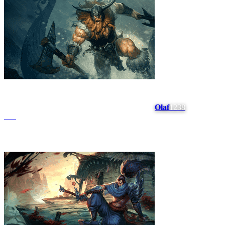
Olaf
1238
#
16