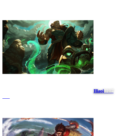
Illaoi
1217
#
19