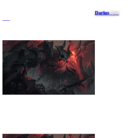
Darius
1264
#
10