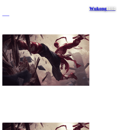
Wukong
1194
#
20