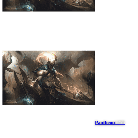
Pantheon
1255
#
12