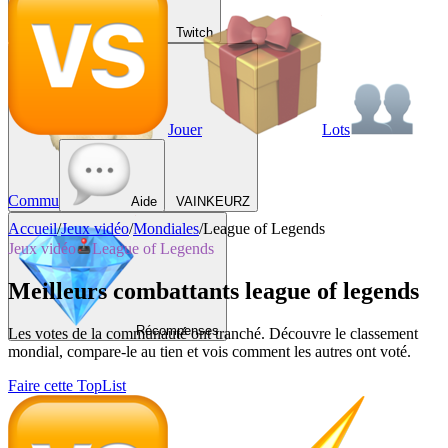
Twitch
Jouer
Lots
Commu
Aide
VAINKEURZ
Accueil
/
Jeux vidéo
/
Mondiales
/
League of Legends
Jeux vidéo
League of Legends
Meilleurs combattants league of legends
Récompenses
Les votes de la communauté ont tranché. Découvre le classement
mondial, compare-le au tien et vois comment les autres ont voté.
Faire cette TopList