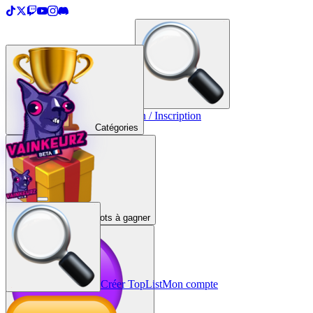
＋
Créer une TopList
Connexion / Inscription
Catégories
Lots à gagner
Créer TopList
Mon compte