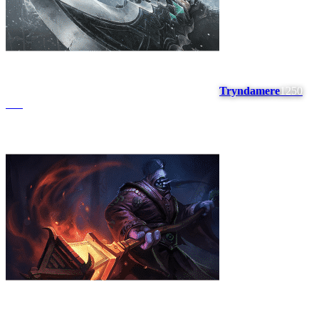
Tryndamere
1250
#
13