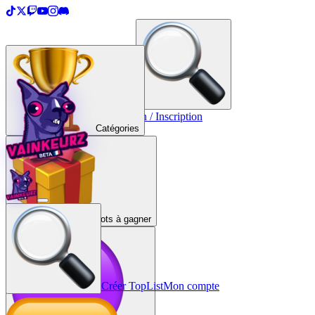
＋
Créer une TopList
Connexion / Inscription
Catégories
Lots à gagner
Créer TopList
Mon compte