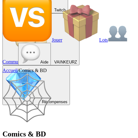
Twitch
Jouer
Lots
Commu
Aide
VAINKEURZ
Accueil
/
Comics & BD
Récompenses
Comics & BD