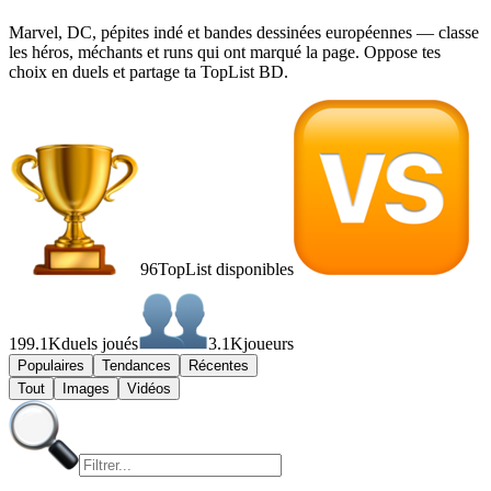
Marvel, DC, pépites indé et bandes dessinées européennes — classe
les héros, méchants et runs qui ont marqué la page. Oppose tes
choix en duels et partage ta TopList BD.
96
TopList disponibles
199.1K
duels joués
3.1K
joueurs
Populaires
Tendances
Récentes
Tout
Images
Vidéos