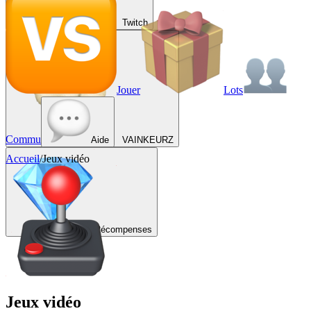
Twitch
Jouer
Lots
Commu
Aide
VAINKEURZ
Accueil
/
Jeux vidéo
Récompenses
Jeux vidéo