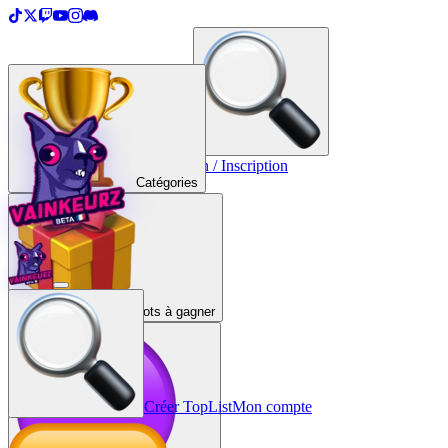
＋
Créer une TopList
Connexion / Inscription
Catégories
Lots à gagner
Créer TopList
Mon compte