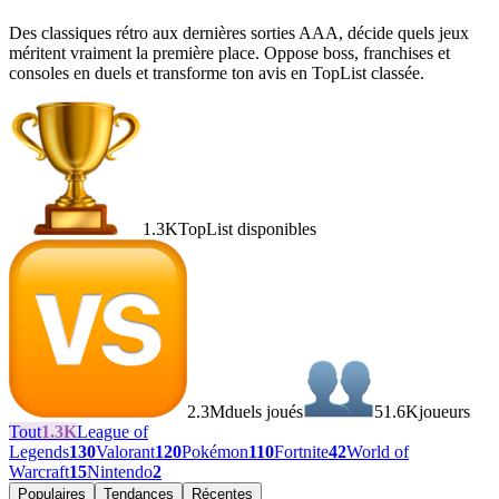
Des classiques rétro aux dernières sorties AAA, décide quels jeux
méritent vraiment la première place. Oppose boss, franchises et
consoles en duels et transforme ton avis en TopList classée.
1.3K
TopList disponibles
2.3M
duels joués
51.6K
joueurs
Tout
1.3K
League of
Legends
130
Valorant
120
Pokémon
110
Fortnite
42
World of
Warcraft
15
Nintendo
2
Populaires
Tendances
Récentes