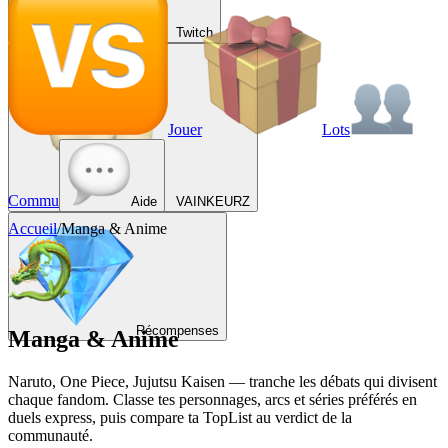
Twitch
Jouer
Lots
Commu
Aide
VAINKEURZ
Accueil
/
Manga & Anime
Récompenses
Manga & Anime
Naruto, One Piece, Jujutsu Kaisen — tranche les débats qui divisent
chaque fandom. Classe tes personnages, arcs et séries préférés en
duels express, puis compare ta TopList au verdict de la
communauté.