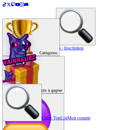
＋
Créer une TopList
Connexion / Inscription
Catégories
Lots à gagner
Créer TopList
Mon compte