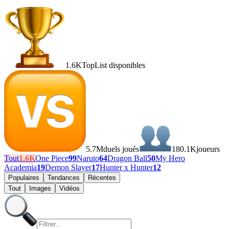
1.6K
TopList disponibles
5.7M
duels joués
180.1K
joueurs
Tout
1.6K
One Piece
99
Naruto
64
Dragon Ball
50
My Hero
Academia
19
Demon Slayer
17
Hunter x Hunter
12
Populaires
Tendances
Récentes
Tout
Images
Vidéos