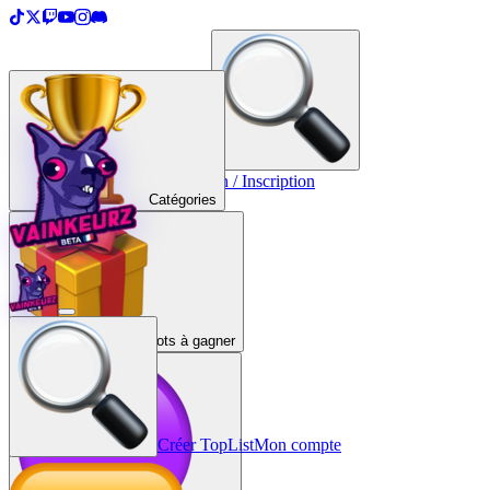
＋
Créer une TopList
Connexion / Inscription
Catégories
Lots à gagner
Créer TopList
Mon compte