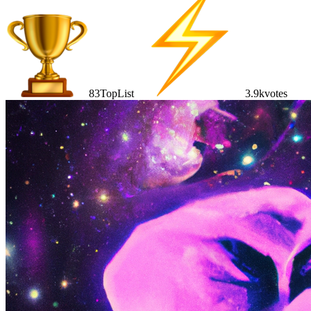
83
TopList
3.9k
votes