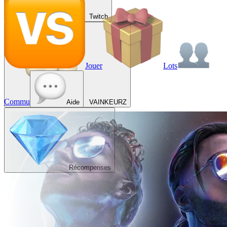
Twitch
Jouer
Lots
Commu
Aide
VAINKEURZ
Récompenses