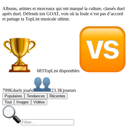
Albums, artistes et morceaux qui ont marqué la culture, classés duel
après duel. Défends ton GOAT, vois où la foule n’est pas d’accord
et partage ta TopList musicale ultime.
683
TopList disponibles
799K
duels joués
23.3K
joueurs
Populaires
Tendances
Récentes
Tout
Images
Vidéos