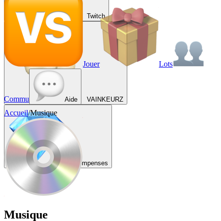
Twitch
Jouer
Lots
Commu
Aide
VAINKEURZ
Accueil
/
Musique
Récompenses
Musique