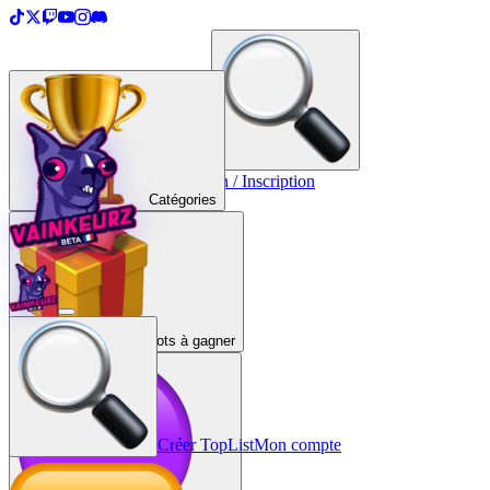
＋
Créer une TopList
Connexion / Inscription
Catégories
Lots à gagner
Créer TopList
Mon compte