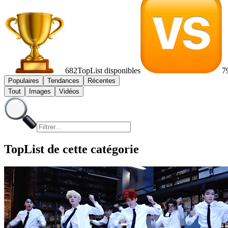
682
TopList disponibles
7
Populaires
Tendances
Récentes
Tout
Images
Vidéos
TopList de cette catégorie