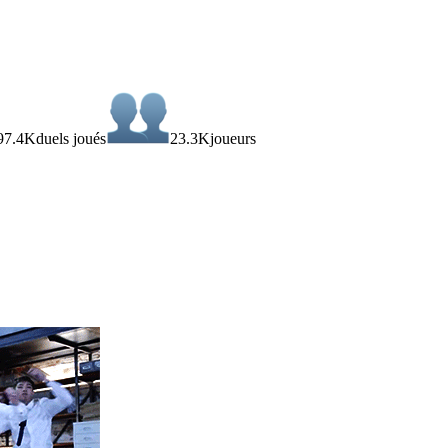
97.4K
duels joués
23.3K
joueurs