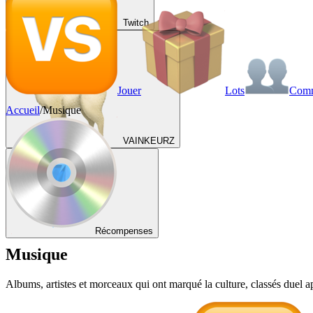
Twitch
Jouer
Lots
Com
Accueil
/
Musique
VAINKEURZ
Récompenses
Musique
Albums, artistes et morceaux qui ont marqué la culture, classés duel a