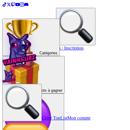
＋
Créer une TopList
Connexion / Inscription
Catégories
Lots à gagner
Créer TopList
Mon compte