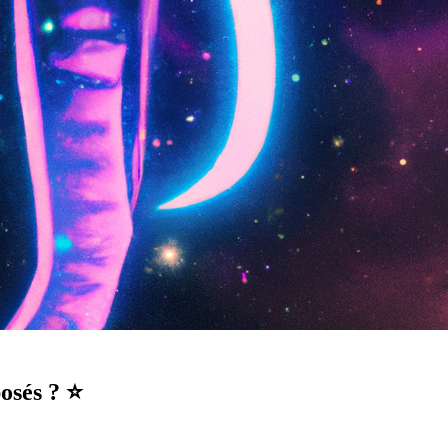
posés ? ⭐