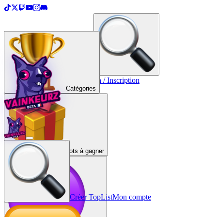
＋
Créer une TopList
Connexion / Inscription
Catégories
Lots à gagner
Créer TopList
Mon compte