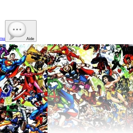
mu
Aide