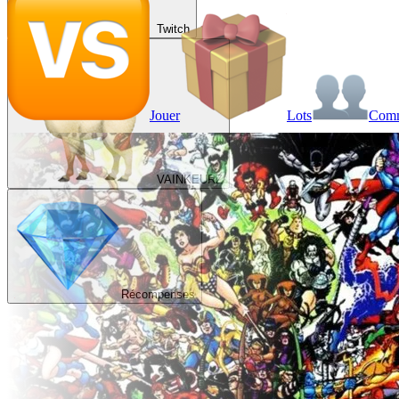
Twitch
Jouer
Lots
Com
VAINKEURZ
Récompenses