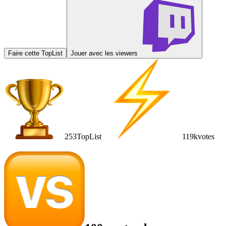
Faire cette TopList
Jouer avec les viewers
253
TopList
119k
votes