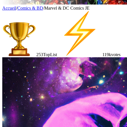
Accueil
/
Comics & BD
/
Marvel & DC Comics JE
253
TopList
119k
votes