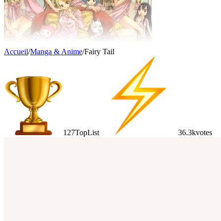
Accueil
/
Manga & Anime
/
Fairy Tail
127
TopList
36.3k
votes