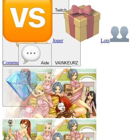
Twitch
Jouer
Lots
Commu
Aide
VAINKEURZ
Récompenses