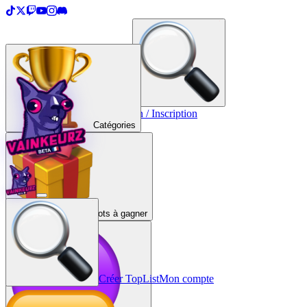
＋
Créer une TopList
Connexion / Inscription
Catégories
Lots à gagner
Créer TopList
Mon compte