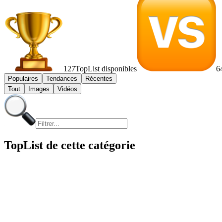
127
TopList disponibles
6
Populaires
Tendances
Récentes
Tout
Images
Vidéos
TopList de cette catégorie
1
1
10
10
2
2
3