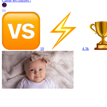
Classe les chiffres !
—
10
4.3k