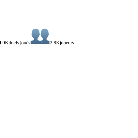
4.9K
duels joués
2.8K
joueurs