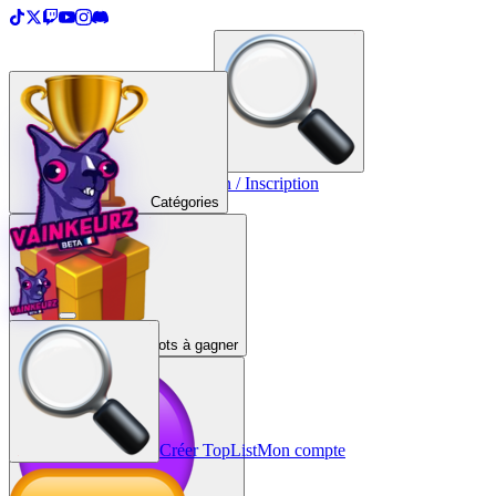
＋
Créer une TopList
Connexion / Inscription
Catégories
Lots à gagner
Créer TopList
Mon compte