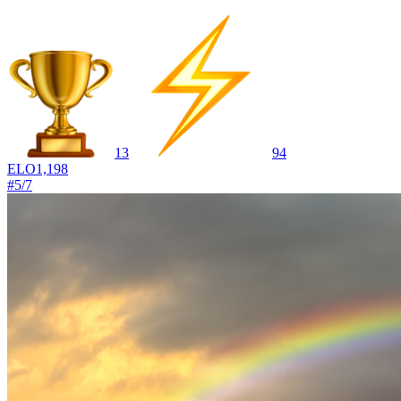
13
94
ELO
1,198
#
5
/
7