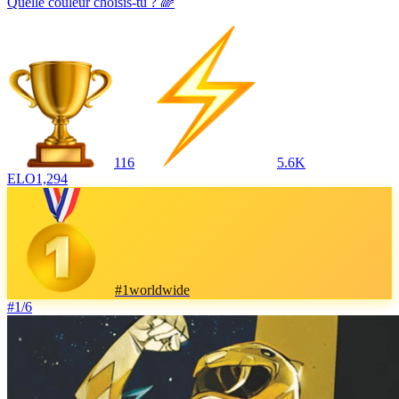
Quelle couleur choisis-tu ? 🌈
116
5.6K
ELO
1,294
#
1
worldwide
#
1
/
6