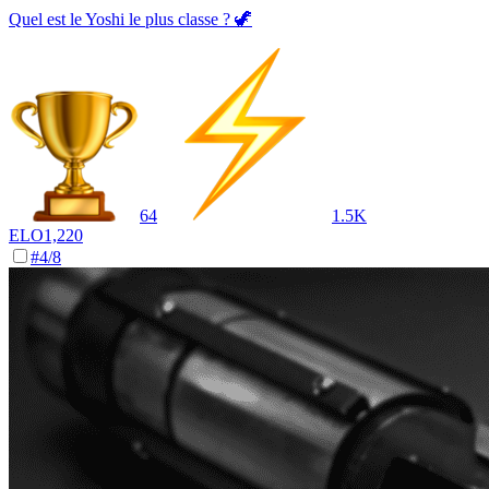
Quel est le Yoshi le plus classe ? 🦖
64
1.5K
ELO
1,220
#
4
/
8