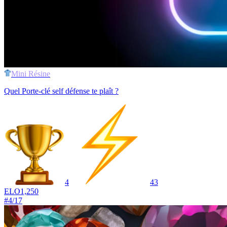
Mini Résine
Quel Porte-clé self défense te plaît ?
4
43
ELO
1,250
#
4
/
17