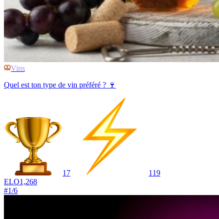
Vins
Quel est ton type de vin préféré ? 🍷
17
119
ELO
1,268
#
1
/
6