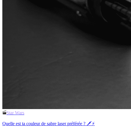
Star Wars
Quelle est ta couleur de sabre laser préférée ? 🗡️⚡