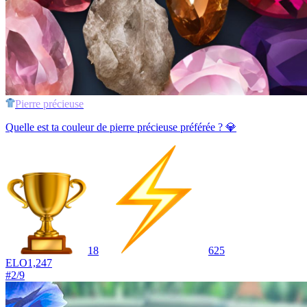
Pierre précieuse
Quelle est ta couleur de pierre précieuse préférée ? 💎
18
625
ELO
1,247
#
2
/
9