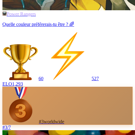
Power Rangers
Quelle couleur préférerais-tu être ? 🌈
60
527
ELO
1,293
#
3
worldwide
#
3
/
7