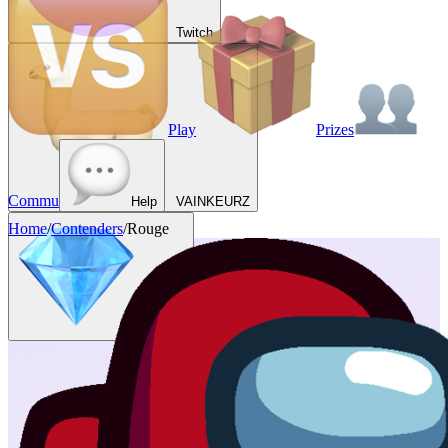
Twitch
Play
Prizes
Commu
Help
VAINKEURZ
Home
/
Contenders
/
Rouge
Rewards