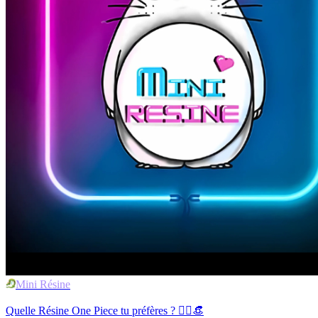
Mini Résine
Quelle Résine One Piece tu préfères ? 🏴‍☠️👒