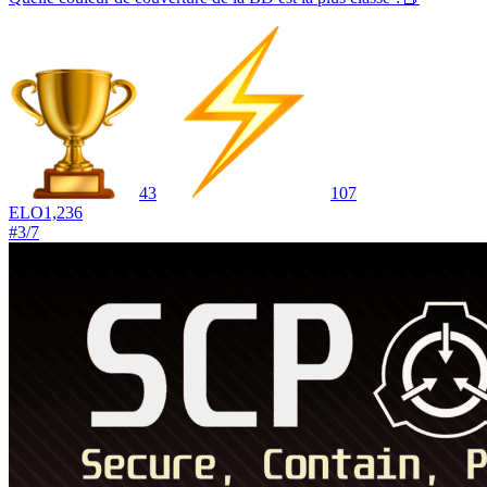
43
107
ELO
1,236
#
3
/
7