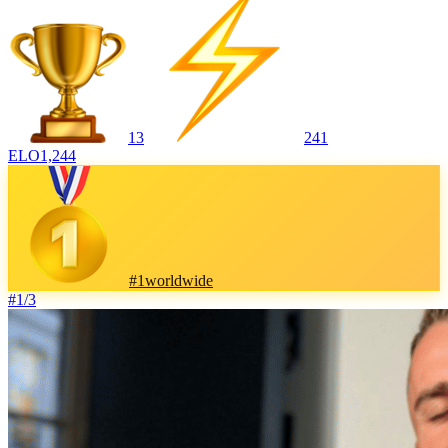
13
241
ELO
1,244
#
1
worldwide
#
1
/
3