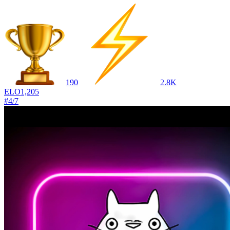
190
2.8K
ELO
1,205
#
4
/
7