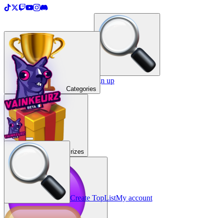
＋
Create a TopList
Sign in / Sign up
Categories
Prizes
Create TopList
My account