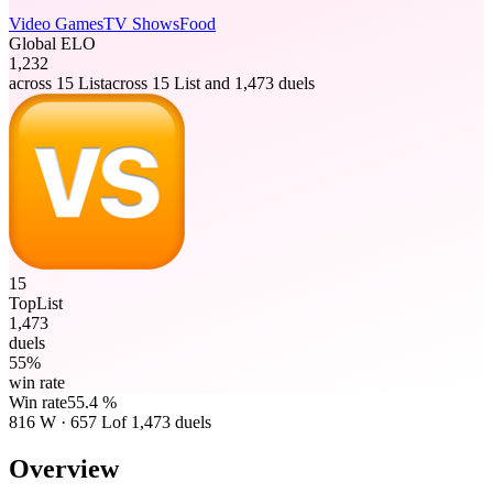
Video Games
TV Shows
Food
Global ELO
1,232
across 15 List
across 15 List and 1,473 duels
15
TopList
1,473
duels
55%
win rate
Win rate
55.4 %
816
W
·
657
L
of 1,473 duels
Overview