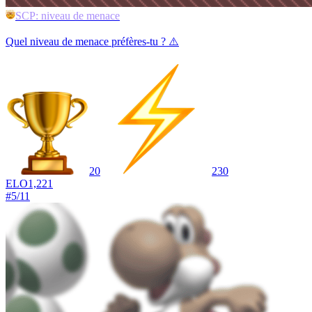
SCP: niveau de menace
Quel niveau de menace préfères-tu ? ⚠️
20
230
ELO
1,221
#
5
/
11