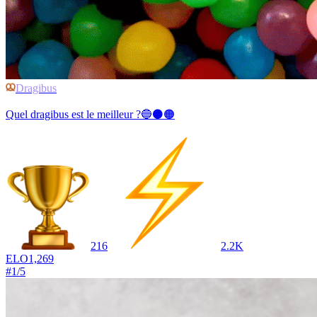
Dragibus
Quel dragibus est le meilleur ?🔵⚫🟠
216
2.2K
ELO
1,269
#
1
/
5