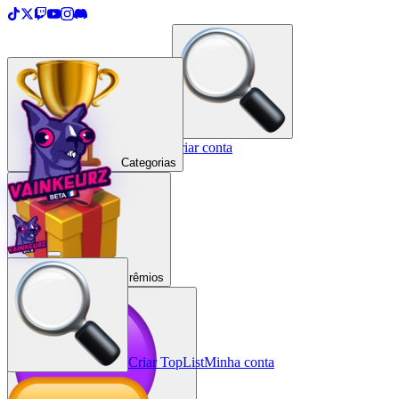
＋
Criar uma TopList
Entrar / Criar conta
Categorias
Prêmios
Criar TopList
Minha conta