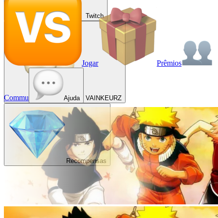
Twitch
Jogar
Prêmios
Commu
Ajuda
VAINKEURZ
Recompensas