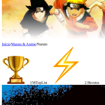
Início
/
Manga & Anime
/
Naruto
158
TopList
2.9k
votos