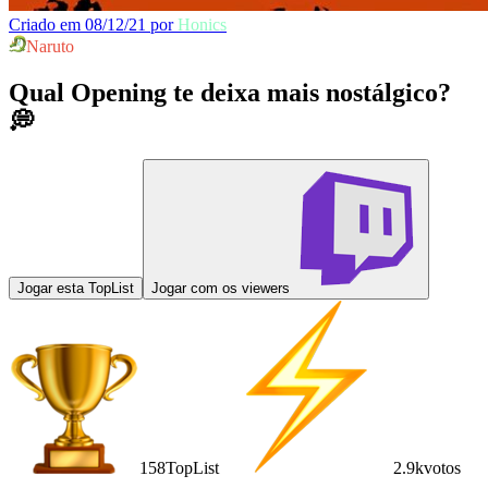
Criado em 08/12/21 por
Honics
Naruto
Qual Opening te deixa mais nostálgico?
💭
Jogar esta TopList
Jogar com os viewers
158
TopList
2.9k
votos