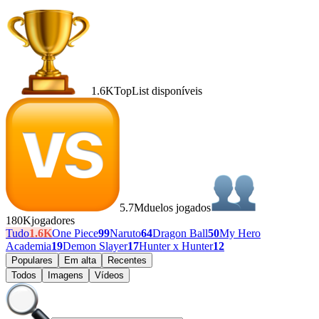
1.6K
TopList disponíveis
5.7M
duelos jogados
180K
jogadores
Tudo
1.6K
One Piece
99
Naruto
64
Dragon Ball
50
My Hero
Academia
19
Demon Slayer
17
Hunter x Hunter
12
Populares
Em alta
Recentes
Todos
Imagens
Vídeos