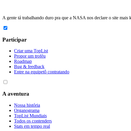
A gente tá trabalhando duro pra que a
NASA
nos declare o site mais
Participar
Criar uma TopList
Propor um troféu
Roadmap
Bug & feedback
Entre na equipe
tô contratando
A aventura
Nossa história
Organograma
TopList Mundiais
Todos os contenders
Stats em tempo real