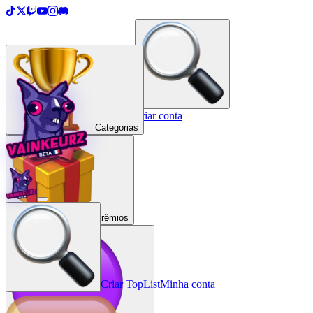
＋
Criar uma TopList
Entrar / Criar conta
Categorias
Prêmios
Criar TopList
Minha conta