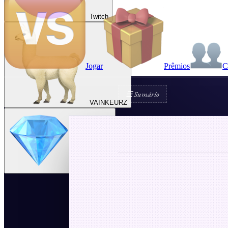
Twitch
Jogar
Prêmios
C
☰ Sumário
VAINKEURZ
Recompensas