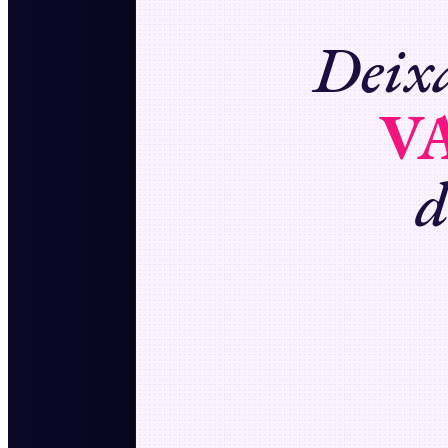
Deixa
V
d