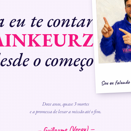
 eu te contar
AINKEURZ
esde o começo
Sou eu falando
Doze anos, quase 3 mortes
e a promessa de levar a missão até o fim.
— Guillaume (Vergy) —