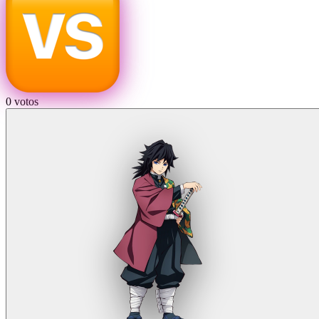
0
votos