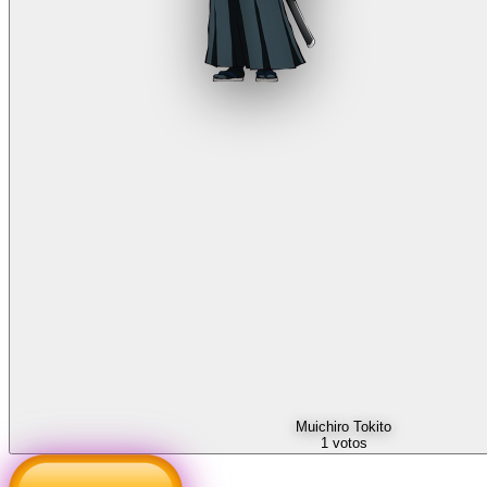
Muichiro Tokito
1
votos