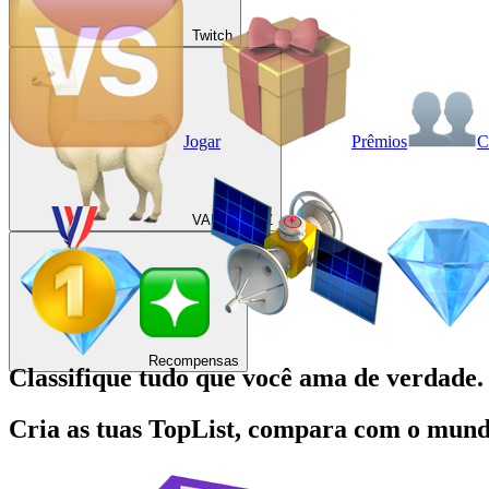
Twitch
Jogar
Prêmios
C
VAINKEURZ
Recompensas
Classifique tudo que você
ama de verdade.
Cria as tuas TopList, compara com o mundo