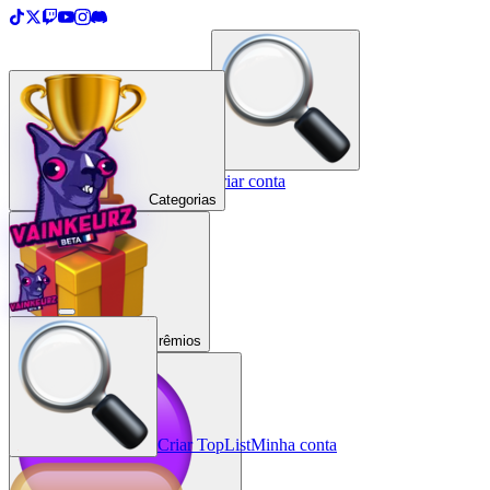
＋
Criar uma TopList
Entrar / Criar conta
Categorias
Prêmios
Criar TopList
Minha conta