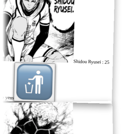
Shidou Ryusei : 25
e yens