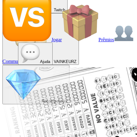
Twitch
Jogar
Prêmios
Commu
Ajuda
VAINKEURZ
Recompensas