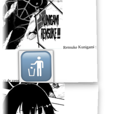
Rensuke Kunigami :
00 de yens