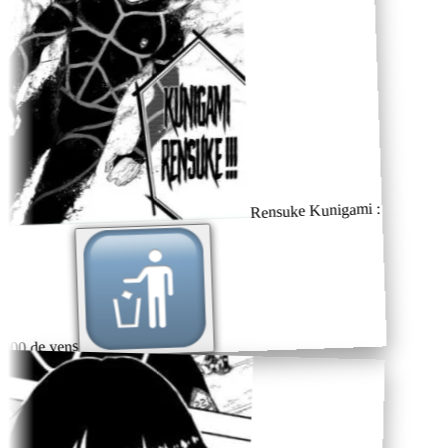
Rensuke Kunigami :
000 de yens