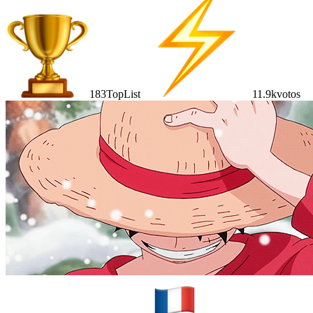
183
TopList
11.9k
votos