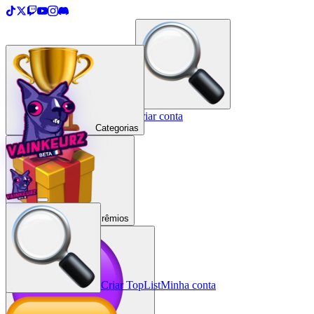
＋
Criar uma TopList
Entrar / Criar conta
Categorias
Prêmios
Criar TopList
Minha conta