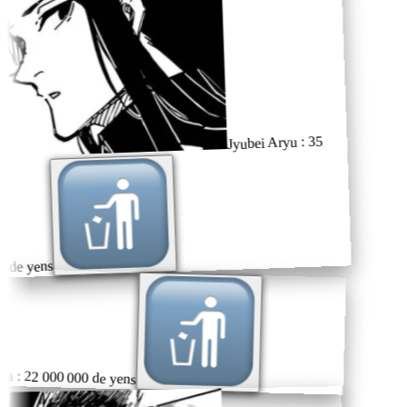
Jyubei Aryu : 35
 de yens
a : 22 000 000 de yens