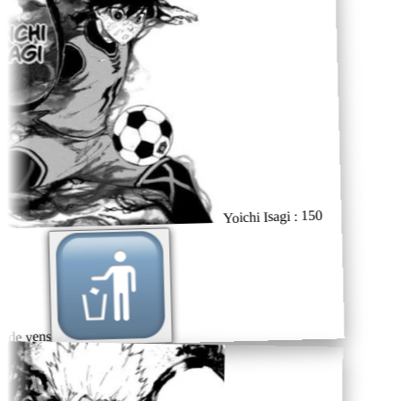
Yoichi Isagi : 150
 de yens