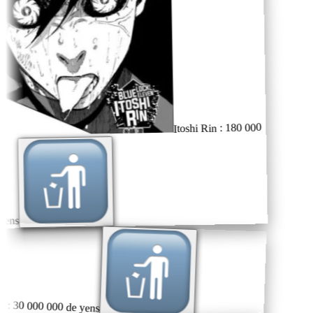
Itoshi Rin : 180 000
ens
 : 30 000 000 de yens