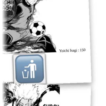
Yoichi Isagi : 150
 de yens