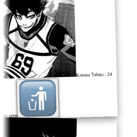
Karasu Tabito : 24
 de yens