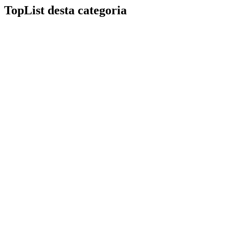
TopList desta categoria
1
1
10
10
2
2
3
3
4
4
5
5
6
6
7
7
8
8
9
9
1
1