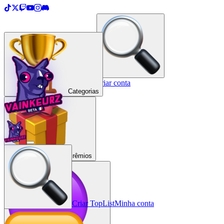
＋
Criar uma TopList
Entrar / Criar conta
Categorias
Prêmios
Criar TopList
Minha conta