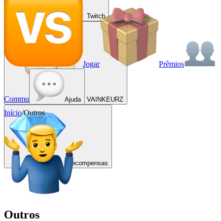
Twitch
Jogar
Prêmios
Commu
Ajuda
VAINKEURZ
Início
/
Outros
Recompensas
Outros