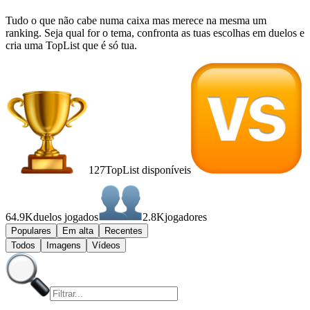
Tudo o que não cabe numa caixa mas merece na mesma um
ranking. Seja qual for o tema, confronta as tuas escolhas em duelos e
cria uma TopList que é só tua.
127
TopList disponíveis
64.9K
duelos jogados
2.8K
jogadores
Populares
Em alta
Recentes
Todos
Imagens
Vídeos