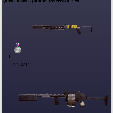
Q
uelle fusils à pompe préfères-tu ? 🔫
Gallo SA12