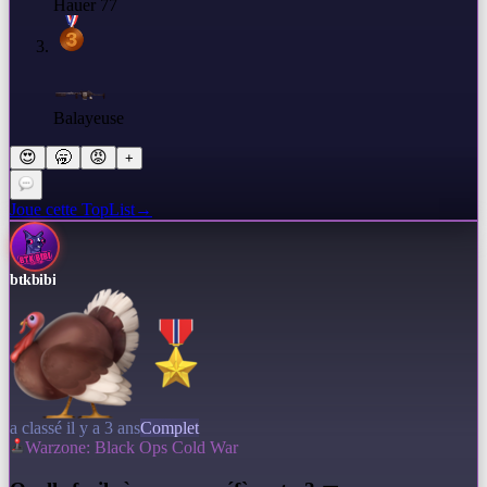
Hauer 77
Balayeuse
😍
🥱
😡
+
Joue cette TopList
→
btkbibi
a classé il y a 3 ans
Complet
Warzone: Black Ops Cold War