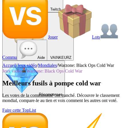
Twitch
Jouer
Lots
Commu
Aide
VAINKEURZ
Accueil
/
Jeux vidéo
/
Mondiales
/
Warzone: Black Ops Cold War
Jeux vidéo
Warzone: Black Ops Cold War
Meilleurs fusils à pompe cold war
Récompenses
Les votes de la communauté ont tranché. Découvre le classement
mondial, compare-le au tien et vois comment les autres ont voté.
Faire cette TopList