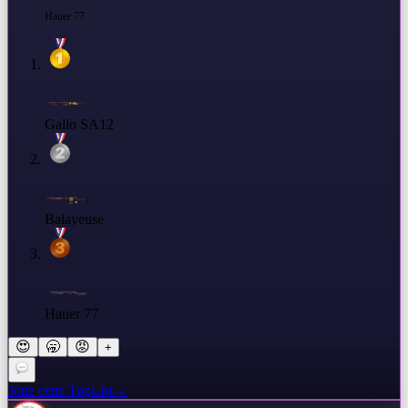
Hauer 77
Gallo SA12
Balayeuse
Hauer 77
😍
🥱
😡
+
Joue cette TopList
→