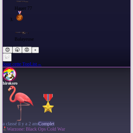
Hauer 77
Balayeuse
😍
🥱
😡
+
Joue cette TopList
→
hirokoro
a classé il y a 2 ans
Complet
Warzone: Black Ops Cold War