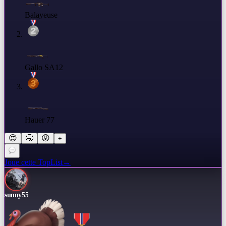
Balayeuse
Gallo SA12
Hauer 77
😍
🥱
😡
+
Joue cette TopList
→
sunny55