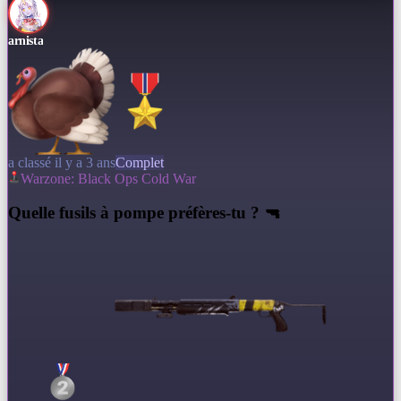
arnista
a classé il y a 3 ans
Complet
Warzone: Black Ops Cold War
Q
uelle fusils à pompe préfères-tu ? 🔫