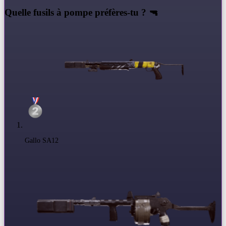
Q
uelle fusils à pompe préfères-tu ? 🔫
Gallo SA12