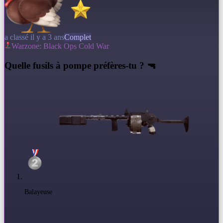
a classé il y a 3 ans
Complet
Warzone: Black Ops Cold War
Q
uelle fusils à pompe préfères-tu ? 🔫
Balayeuse