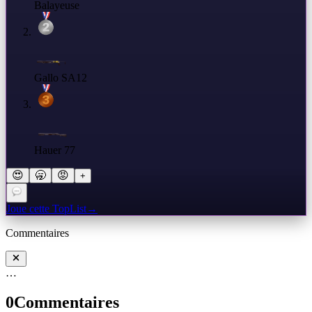
Balayeuse
Gallo SA12
Hauer 77
😍
🥱
😡
+
Joue cette TopList
→
Commentaires
…
0
Commentaires