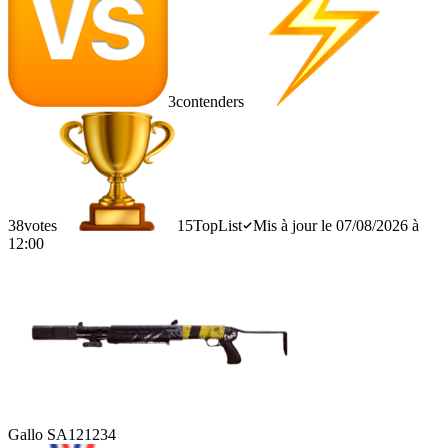
3
contenders
38
votes
15
TopList
Mis à jour le 07/08/2026 à
12:00
Gallo SA12
1234