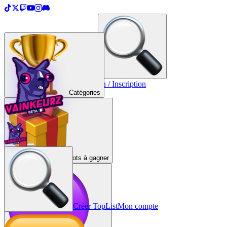
＋
Créer une TopList
Connexion / Inscription
Catégories
Lots à gagner
Créer TopList
Mon compte