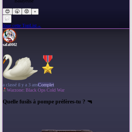
Balayeuse
😍
🥱
😡
+
Joue cette TopList
→
safa0002
a classé il y a 3 ans
Complet
Warzone: Black Ops Cold War
Q
uelle fusils à pompe préfères-tu ? 🔫