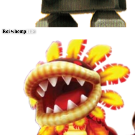
Roi whomp
1184
#
14