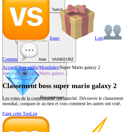
Twitch
Jouer
Lots
Commu
Aide
VAINKEURZ
Accueil
/
Jeux vidéo
/
Mondiales
/
Super Mario galaxy 2
Jeux vidéo
Super Mario galaxy 2
Classement boss super mario galaxy 2
Récompenses
Les votes de la communauté ont tranché. Découvre le classement
mondial, compare-le au tien et vois comment les autres ont voté.
Faire cette TopList