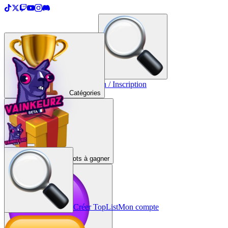
＋
Créer une TopList
Connexion / Inscription
Catégories
Lots à gagner
Créer TopList
Mon compte