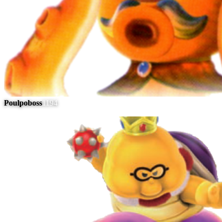
Poulpoboss
1194
#
12