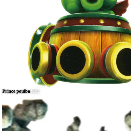
Prince poulba
1202
#
10