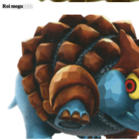
Roi mogu
1231
#
7