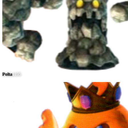
Polta
1195
#
11