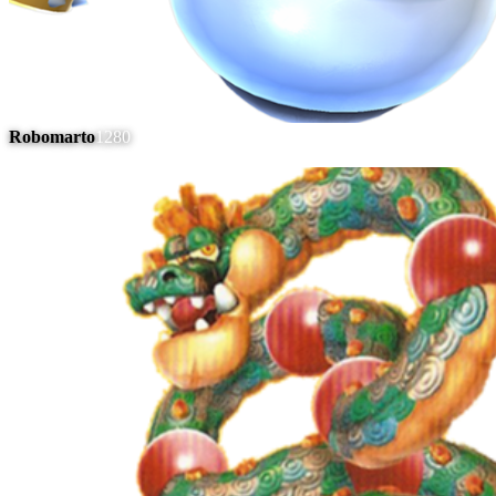
Robomarto
1280
#
5