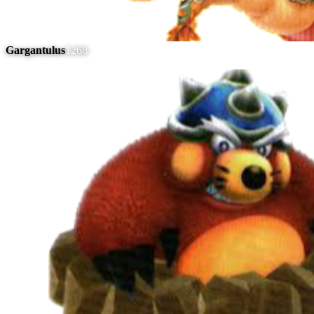
Gargantulus
1268
#
6