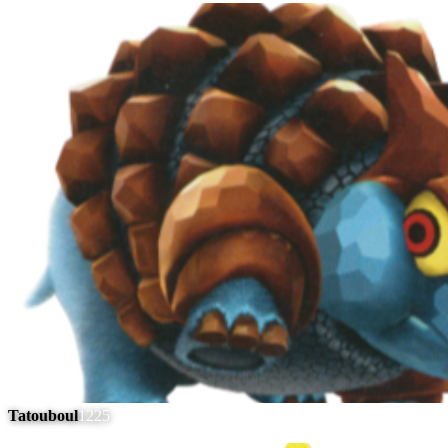
Tatouboul
1225
#
8