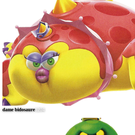
dame bidosaure
1204
#
9