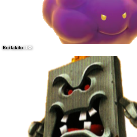
Roi lakitu
1188
#
13