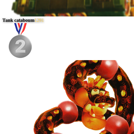
Tank cataboum
1291