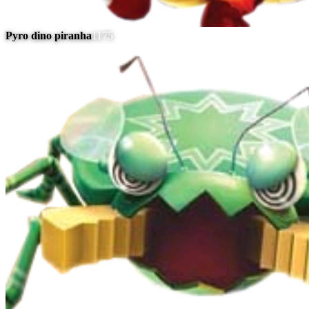
Pyro dino piranha
1175
#
15