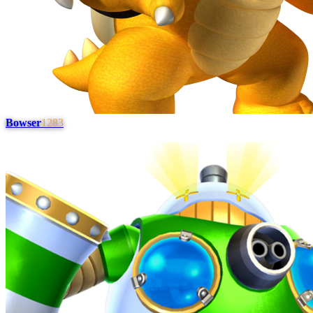
Bowser
1283
#
4