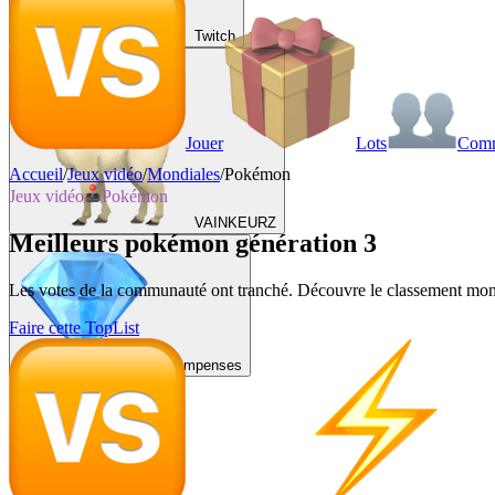
Twitch
Jouer
Lots
Com
Accueil
/
Jeux vidéo
/
Mondiales
/
Pokémon
Jeux vidéo
Pokémon
VAINKEURZ
Meilleurs pokémon génération 3
Les votes de la communauté ont tranché. Découvre le classement mondi
Faire cette TopList
Récompenses