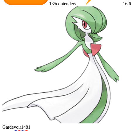
135
contenders
16.
Gardevoir
1481