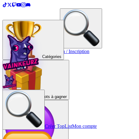
＋
Créer une TopList
Connexion / Inscription
Catégories
Lots à gagner
Créer TopList
Mon compte