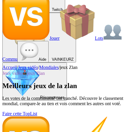
Twitch
Jouer
Lots
Commu
Aide
VAINKEURZ
Accueil
/
Jeux vidéo
/
Mondiales
/
jeux Zlan
Jeux vidéo
jeux Zlan
Meilleurs jeux de la zlan
Récompenses
Les votes de la communauté ont tranché. Découvre le classement
mondial, compare-le au tien et vois comment les autres ont voté.
Faire cette TopList