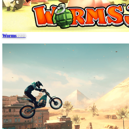
Worms
1216
#
5