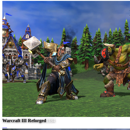
Warcraft III Reforged
1184
#
8