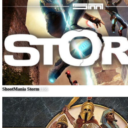
ShootMania Storm
1166
#
10