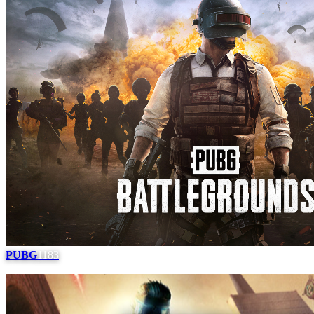
PUBG
1183
#
9