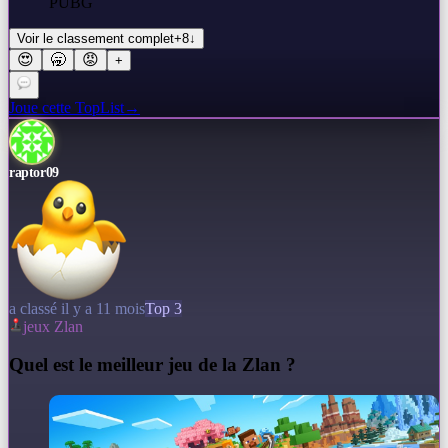
PUBG
Voir le classement complet
+
8
↓
😍
🥱
😡
+
Joue cette TopList
→
raptor09
a classé il y a 11 mois
Top 3
jeux Zlan
Q
uel est le meilleur jeu de la Zlan ?