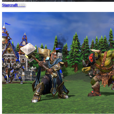
Starcraft
1186
#
7