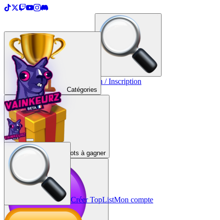
＋
Créer une TopList
Connexion / Inscription
Catégories
Lots à gagner
Créer TopList
Mon compte