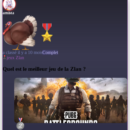
arnista
a classé il y a 10 mois
Complet
jeux Zlan
Q
uel est le meilleur jeu de la Zlan ?