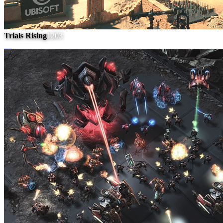
Trials Rising
1203
#
6