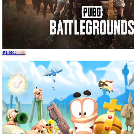
PUBG
1240
#
4