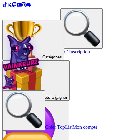
＋
Créer une TopList
Connexion / Inscription
Catégories
Lots à gagner
Créer TopList
Mon compte