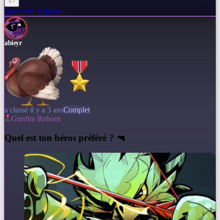
Joue cette TopList
→
abieyr
a classé il y a 3 ans
Complet
Gunfire Reborn
Q
uel est ton héros préféré ? 🔫