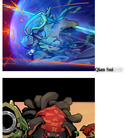
Qian Sui
1159
#
6