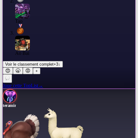
Tao
Ao Bai
Voir le classement complet
+
3
↓
😍
🥱
😡
+
Joue cette TopList
→
teramir