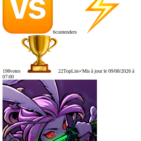
6
contenders
198
votes
22
TopList
Mis à jour le 09/08/2026 à
07:00