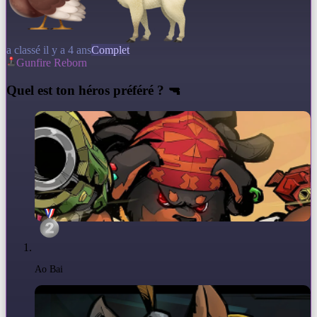
a classé il y a 4 ans
Complet
Gunfire Reborn
Q
uel est ton héros préféré ? 🔫
Ao Bai