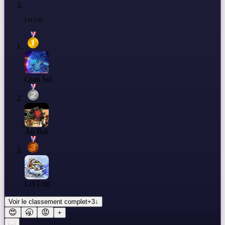
Lei Luo
Qian Sui
Ao Bai
Lei Luo
Voir le classement complet
+
3
↓
😍
🥱
😡
+