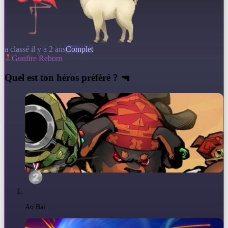
a classé il y a 2 ans
Complet
Gunfire Reborn
Q
uel est ton héros préféré ? 🔫
Ao Bai