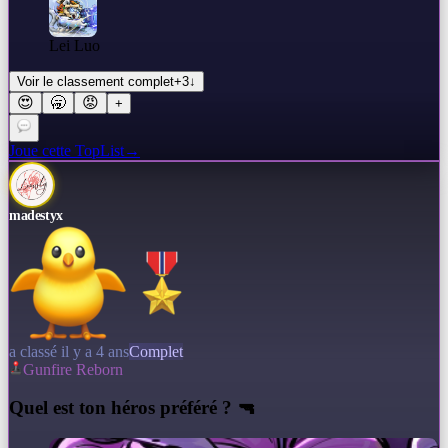
Lei Luo
Voir le classement complet
+
3
↓
😍
🥱
😡
+
Joue cette TopList
→
madestyx
a classé il y a 4 ans
Complet
Gunfire Reborn
Q
uel est ton héros préféré ? 🔫