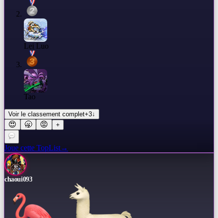
Lei Luo
Tao
Voir le classement complet
+
3
↓
😍
🥱
😡
+
Joue cette TopList
→
chaoui093