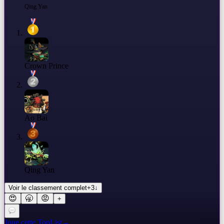
Qing Yan
Crown Prince
Ao Bai
Qing Yan
Voir le classement complet
+
3
↓
😍
🥱
😡
+
Joue cette TopList
→