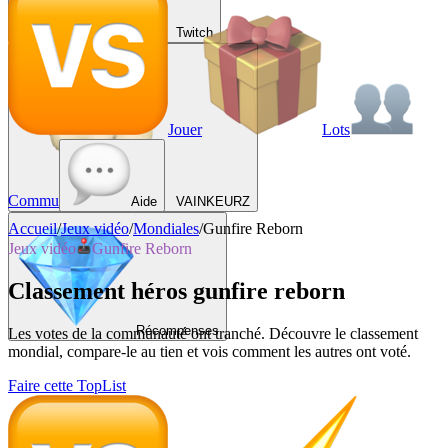
Twitch
Jouer
Lots
Commu
Aide
VAINKEURZ
Accueil
/
Jeux vidéo
/
Mondiales
/
Gunfire Reborn
Jeux vidéo
Gunfire Reborn
Classement héros gunfire reborn
Récompenses
Les votes de la communauté ont tranché. Découvre le classement
mondial, compare-le au tien et vois comment les autres ont voté.
Faire cette TopList