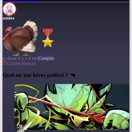
arnista
a classé il y a 4 ans
Complet
Gunfire Reborn
Q
uel est ton héros préféré ? 🔫