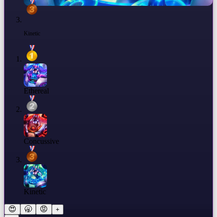
Kinetic
Ethereal
Concussive
Kinetic
😍
🥱
😡
+