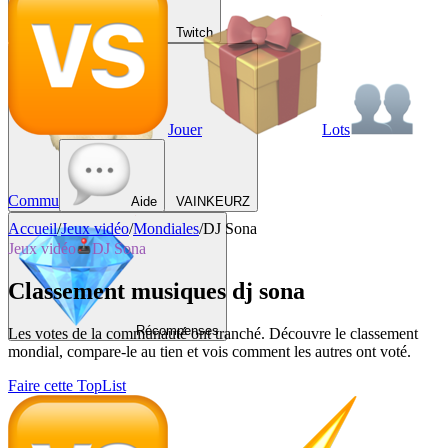
Twitch
Jouer
Lots
Commu
Aide
VAINKEURZ
Accueil
/
Jeux vidéo
/
Mondiales
/
DJ Sona
Jeux vidéo
DJ Sona
Classement musiques dj sona
Récompenses
Les votes de la communauté ont tranché. Découvre le classement
mondial, compare-le au tien et vois comment les autres ont voté.
Faire cette TopList