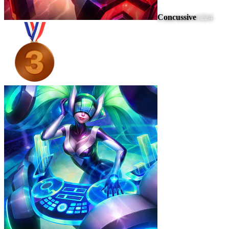
Concussive
1224