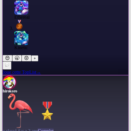
Ethereal
Kinetic
😍
🥱
😡
+
Joue cette TopList
→
hirokoro
a classé il y a 2 ans
Complet