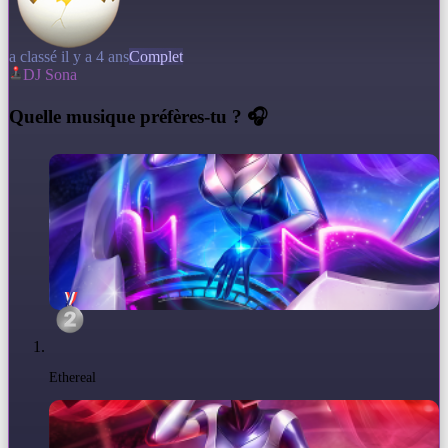
a classé il y a 4 ans
Complet
DJ Sona
Q
uelle musique préfères-tu ? 🎧
Ethereal