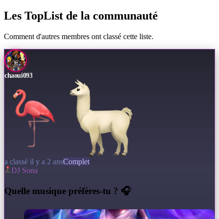
Les TopList de la communauté
Comment d'autres membres ont classé cette liste.
chaoui093
a classé il y a 2 ans
Complet
DJ Sona
Q
uelle musique préfères-tu ? 🎧