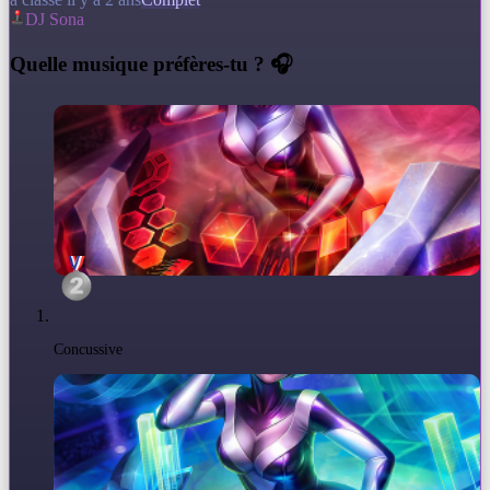
DJ Sona
Q
uelle musique préfères-tu ? 🎧
Concussive