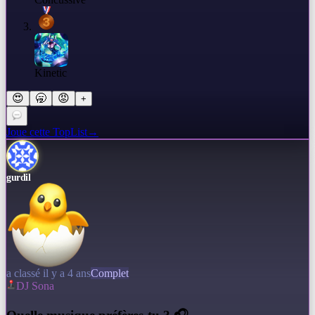
Kinetic
😍
🥱
😡
+
Joue cette TopList
→
gurdil
a classé il y a 4 ans
Complet
DJ Sona