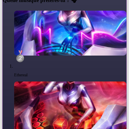
Q
uelle musique préfères-tu ? 🎧
Ethereal