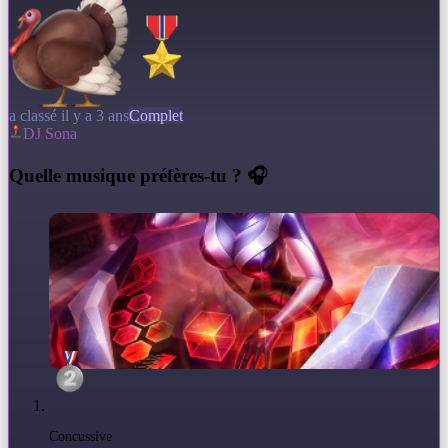
a classé il y a 3 ans
Complet
DJ Sona
Q
uelle musique préfères-tu ? 🎧
Concussive