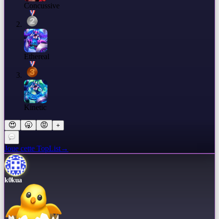
Concussive
Ethereal
Kinetic
😍
🥱
😡
+
Joue cette TopList
→
k0kua