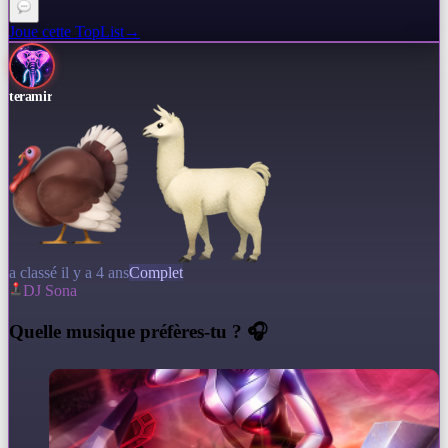
Joue cette TopList
→
teramir
a classé il y a 4 ans
Complet
DJ Sona
Q
uelle musique préfères-tu ? 🎧