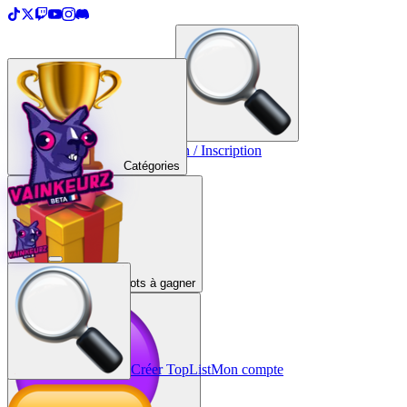
＋
Créer une TopList
Connexion / Inscription
Catégories
Lots à gagner
Créer TopList
Mon compte