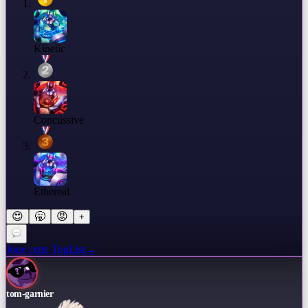
Kinetic
Concussive
Ethereal
😍
🥱
😡
+
Joue cette TopList
→
tom-garnier