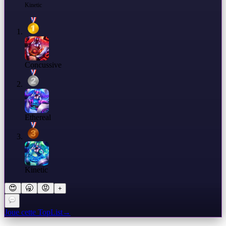
Kinetic
Concussive
Ethereal
Kinetic
😍
🥱
😡
+
Joue cette TopList
→