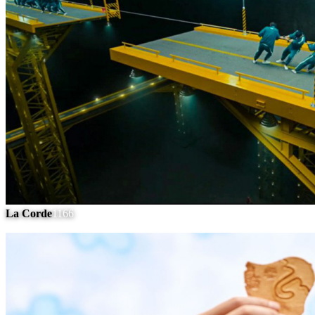
La Corde
1166
#
5