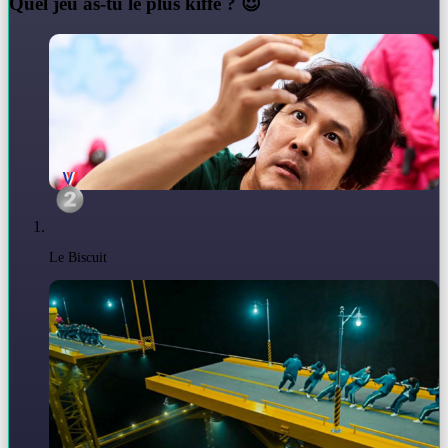
Q
uel jeu as-tu le plus kiffé ? 😈
Le Biscuit