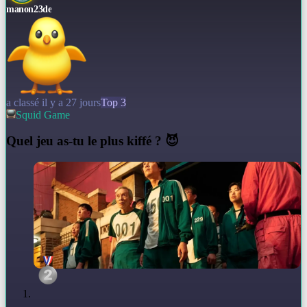
manon23de
a classé il y a 27 jours
Top 3
Squid Game
Q
uel jeu as-tu le plus kiffé ? 😈