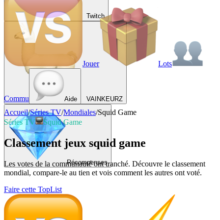
Twitch
Jouer
Lots
Commu
Aide
VAINKEURZ
Accueil
/
Séries TV
/
Mondiales
/
Squid Game
Séries TV
Squid Game
Classement jeux squid game
Récompenses
Les votes de la communauté ont tranché. Découvre le classement
mondial, compare-le au tien et vois comment les autres ont voté.
Faire cette TopList