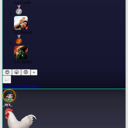
La Corde
Le Biscuit
Les Billes
😍
🥱
😡
+
Joue cette TopList
→
_nyx_