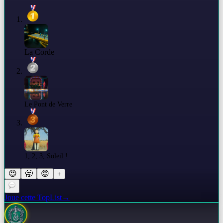
La Corde
Le Pont de Verre
1, 2, 3, Soleil !
😍
🥱
😡
+
Joue cette TopList
→