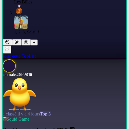
Les Billes
1, 2, 3, Soleil !
😍
🥱
😡
+
Joue cette TopList
→
emmales20205010
a classé il y a 4 jours
Top 3
Squid Game