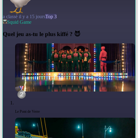
a classé il y a 15 jours
Top 3
Squid Game
Q
uel jeu as-tu le plus kiffé ? 😈
Le Pont de Verre