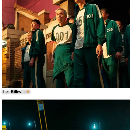
Les Billes
1206
#
4