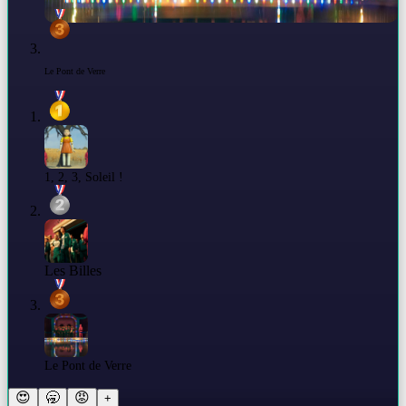
Le Pont de Verre
1, 2, 3, Soleil !
Les Billes
Le Pont de Verre
😍
🥱
😡
+