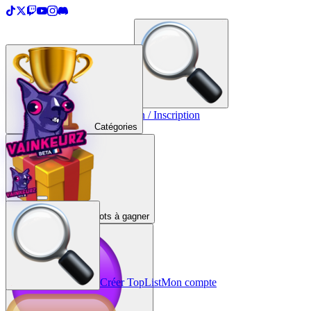
＋
Créer une TopList
Connexion / Inscription
Catégories
Lots à gagner
Créer TopList
Mon compte