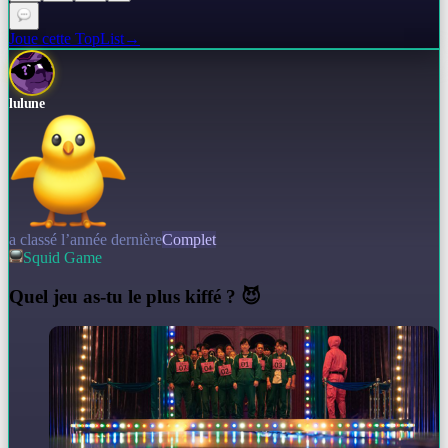
Joue cette TopList
→
lulune
a classé l’année dernière
Complet
Squid Game
Q
uel jeu as-tu le plus kiffé ? 😈