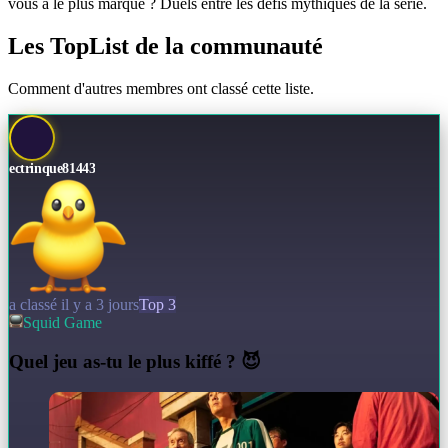
vous a le plus marqué ? Duels entre les défis mythiques de la série.
Les TopList de la communauté
Comment d'autres membres ont classé cette liste.
ectrinque81443
a classé il y a 3 jours
Top 3
Squid Game
Q
uel jeu as-tu le plus kiffé ? 😈