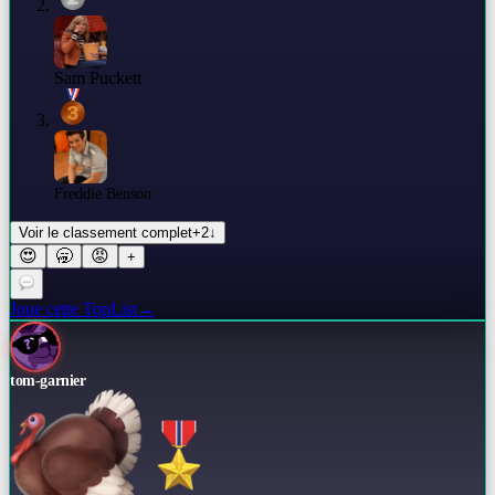
Sam Puckett
Freddie Benson
Voir le classement complet
+
2
↓
😍
🥱
😡
+
Joue cette TopList
→
tom-garnier