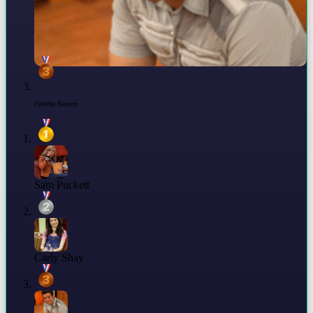
Freddie Benson
Sam Puckett
Carly Shay