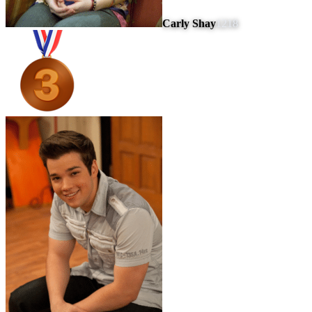
Carly Shay
1218