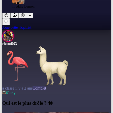
Freddie Benson
😍
🥱
😡
+
Joue cette TopList
→
chaoui093
a classé il y a 2 ans
Complet
iCarly
Q
ui est le plus drôle ? 📹