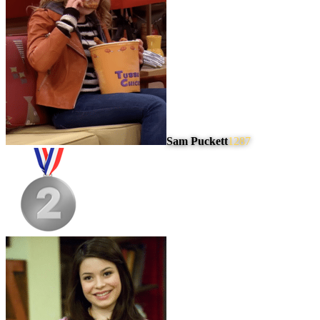
Sam Puckett
1287