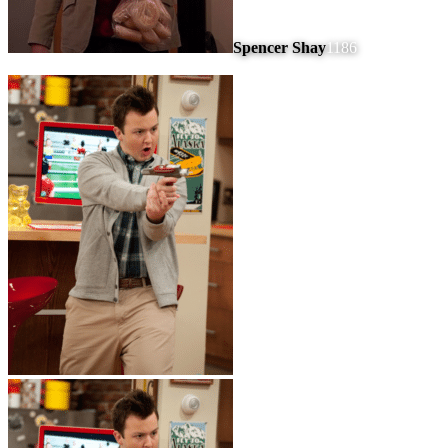
Spencer Shay
1186
#
5