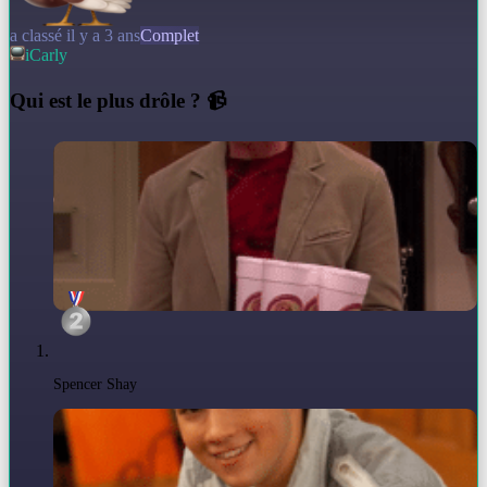
a classé il y a 3 ans
Complet
iCarly
Q
ui est le plus drôle ? 📹
Spencer Shay