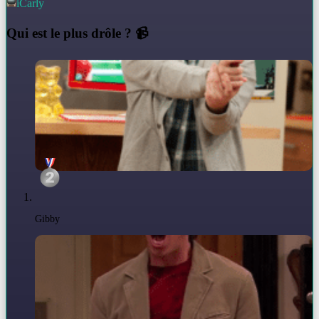
iCarly
Q
ui est le plus drôle ? 📹
Gibby