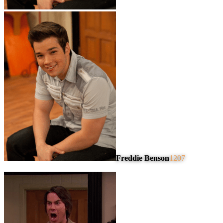
Freddie Benson
1207
#
4