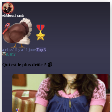
elabbouti-rania
a classé il y a 11 jours
Top 3
iCarly
Q
ui est le plus drôle ? 📹