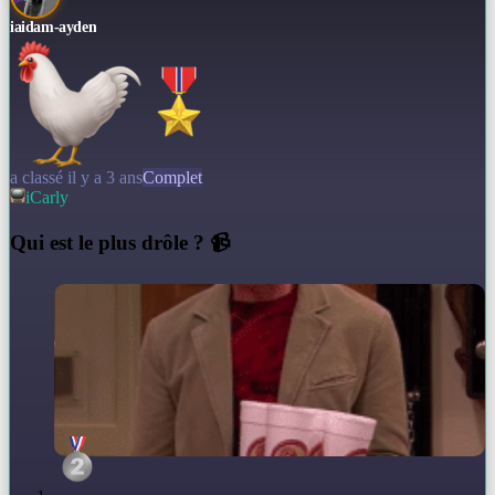
iaidam-ayden
a classé il y a 3 ans
Complet
iCarly
Q
ui est le plus drôle ? 📹