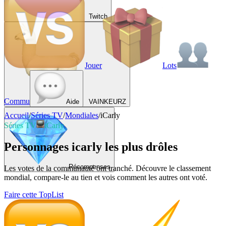
Twitch
Jouer
Lots
Commu
Aide
VAINKEURZ
Accueil
/
Séries TV
/
Mondiales
/
iCarly
Séries TV
iCarly
Personnages icarly les plus drôles
Récompenses
Les votes de la communauté ont tranché. Découvre le classement
mondial, compare-le au tien et vois comment les autres ont voté.
Faire cette TopList