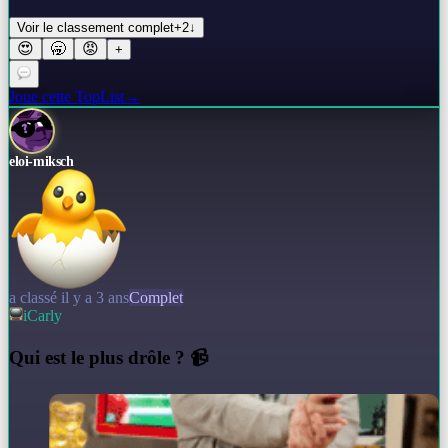
Voir le classement complet
+
2
↓
😍
🥱
😡
+
Joue cette TopList
→
eloi-miksch
a classé il y a 3 ans
Complet
iCarly
Q
ui est le plus drôle ? 📹