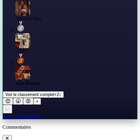
Spencer Shay
Gibby
Sam Puckett
Voir le classement complet
+
2
↓
😍
🥱
😡
+
Joue cette TopList
→
Commentaires