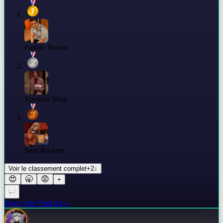
Freddie Benson
Spencer Shay
Sam Puckett
Voir le classement complet
+
2
↓
😍
🥱
😡
+
Joue cette TopList
→