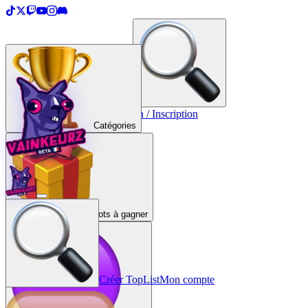
＋
Créer une TopList
Connexion / Inscription
Catégories
Lots à gagner
Créer TopList
Mon compte