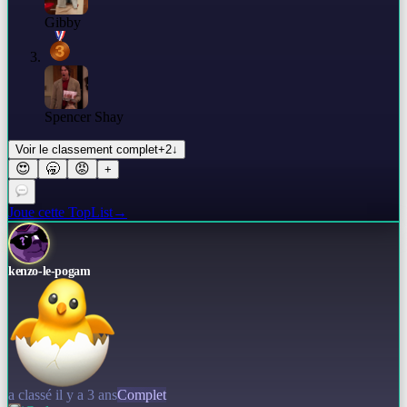
Gibby
Spencer Shay
Voir le classement complet
+
2
↓
😍
🥱
😡
+
Joue cette TopList
→
kenzo-le-pogam
a classé il y a 3 ans
Complet