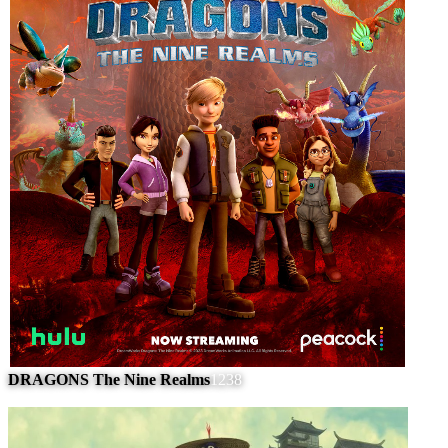
DRAGONS The Nine Realms
1238
#
7