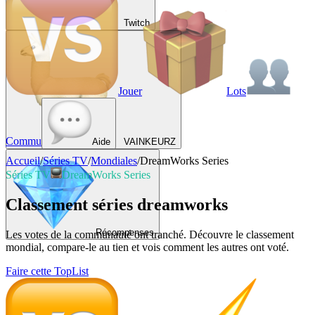
Twitch
Jouer
Lots
Commu
Aide
VAINKEURZ
Accueil
/
Séries TV
/
Mondiales
/
DreamWorks Series
Séries TV
DreamWorks Series
Classement séries dreamworks
Récompenses
Les votes de la communauté ont tranché. Découvre le classement
mondial, compare-le au tien et vois comment les autres ont voté.
Faire cette TopList