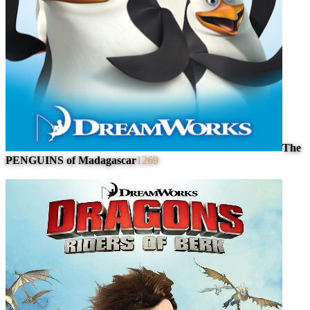
The
PENGUINS of Madagascar
1269
#
4