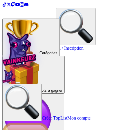
＋
Créer une TopList
Connexion / Inscription
Catégories
Lots à gagner
Créer TopList
Mon compte