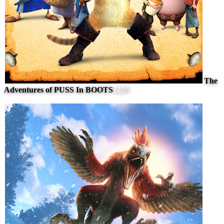
The
Adventures of PUSS In BOOTS
1228
#
9