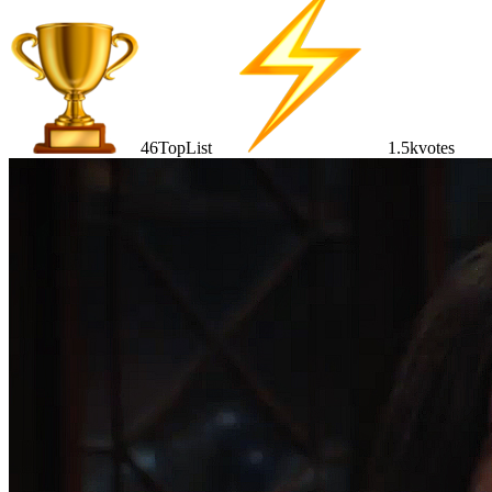
46
TopList
1.5k
votes