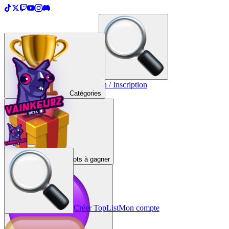
＋
Créer une TopList
Connexion / Inscription
Catégories
Lots à gagner
Créer TopList
Mon compte