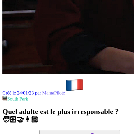
Créé le 24/01/23 par
MamaPilote
South Park
Quel adulte est le plus irresponsable ?
🧑🏻‍🤝‍👩🏻