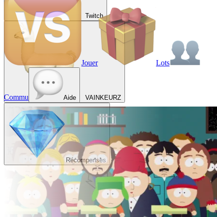
Twitch
Jouer
Lots
Commu
Aide
VAINKEURZ
Récompenses