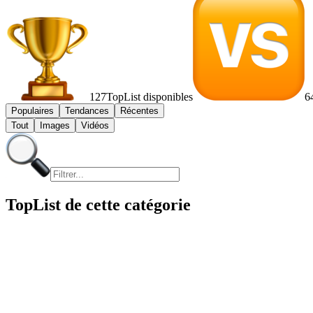
127
TopList disponibles
6
Populaires
Tendances
Récentes
Tout
Images
Vidéos
TopList de cette catégorie
1
1
10
10
2
2
3