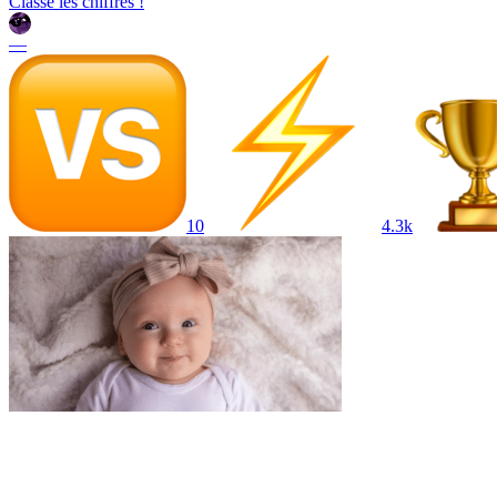
Classe les chiffres !
—
10
4.3k