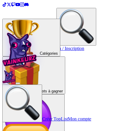
＋
Créer une TopList
Connexion / Inscription
Catégories
Lots à gagner
Créer TopList
Mon compte