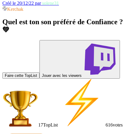
Créé le 20/12/22 par
solene31
Kerchak
Quel est ton son préféré de Confiance ?
💚
Faire cette TopList
Jouer avec les viewers
17
TopList
616
votes