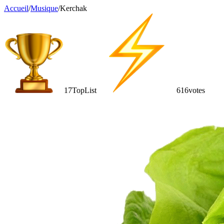
Accueil
/
Musique
/
Kerchak
17
TopList
616
votes