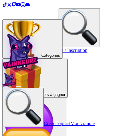
＋
Créer une TopList
Connexion / Inscription
Catégories
Lots à gagner
Créer TopList
Mon compte