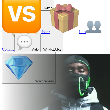
Twitch
Jouer
Lots
Commu
Aide
VAINKEURZ
Récompenses