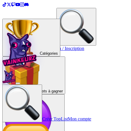
＋
Créer une TopList
Connexion / Inscription
Catégories
Lots à gagner
Créer TopList
Mon compte