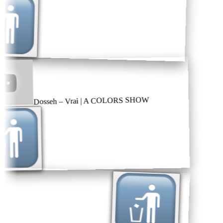
Dosseh – Vrai | A COLORS SHOW