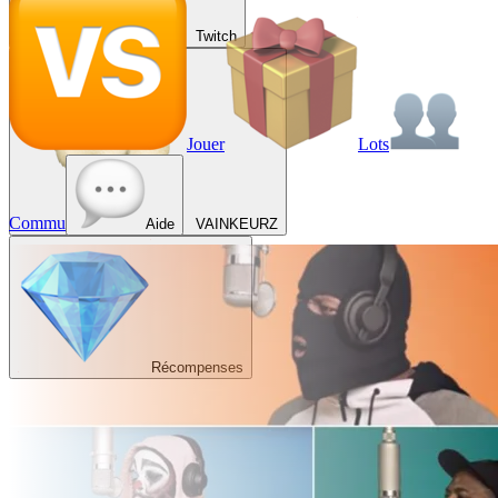
Twitch
Jouer
Lots
Commu
Aide
VAINKEURZ
Récompenses