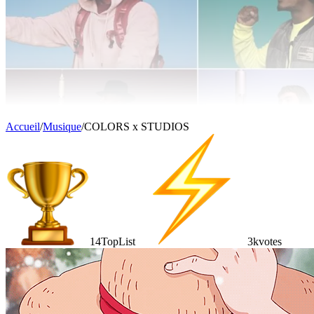
Accueil
/
Musique
/
COLORS x STUDIOS
14
TopList
3k
votes