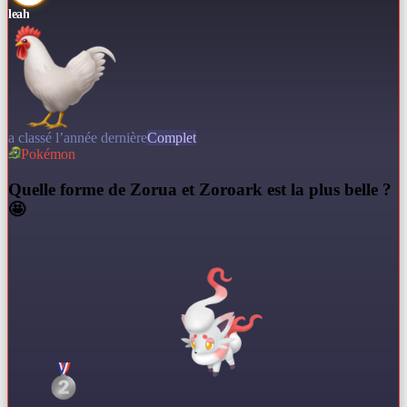
leah
a classé l’année dernière
Complet
Pokémon
Q
uelle forme de Zorua et Zoroark est la plus belle ?
🤩