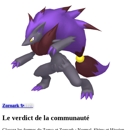
Zoroark ✨
1129
Le verdict de la communauté
Classez les formes de Zorua et Zoroark : Normal, Shiny et Hisuien.