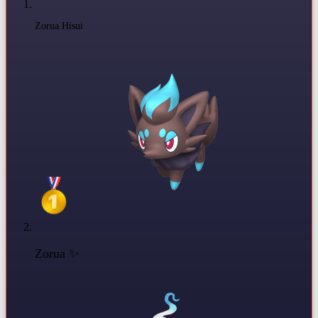
Zorua Hisui
Zorua ✨