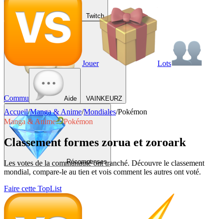
Twitch
Jouer
Lots
Commu
Aide
VAINKEURZ
Accueil
/
Manga & Anime
/
Mondiales
/
Pokémon
Manga & Anime
Pokémon
Classement formes zorua et zoroark
Récompenses
Les votes de la communauté ont tranché. Découvre le classement
mondial, compare-le au tien et vois comment les autres ont voté.
Faire cette TopList