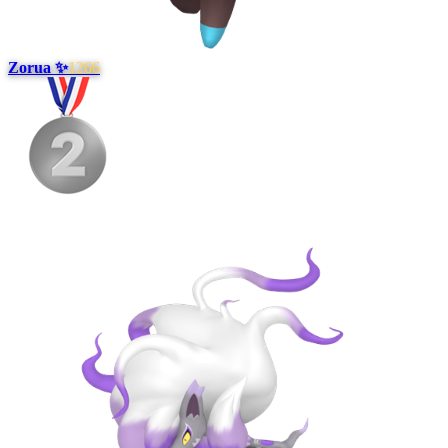
Zorua ✨
1266