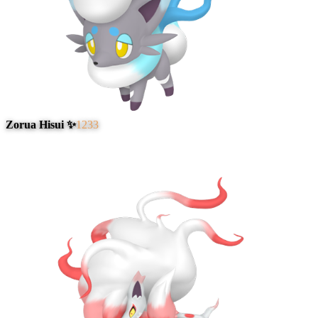
Zorua Hisui ✨
1233
#
4