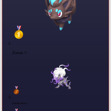
Zorua ✨
Zoroark Hisui ✨