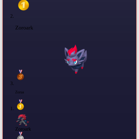
Zoroark
Zorua
Zoroark