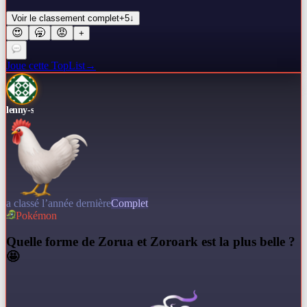
Voir le classement complet
+
5
↓
😍
🥱
😡
+
Joue cette TopList
→
lenny-s
a classé l’année dernière
Complet
Pokémon
Q
uelle forme de Zorua et Zoroark est la plus belle ?
🤩