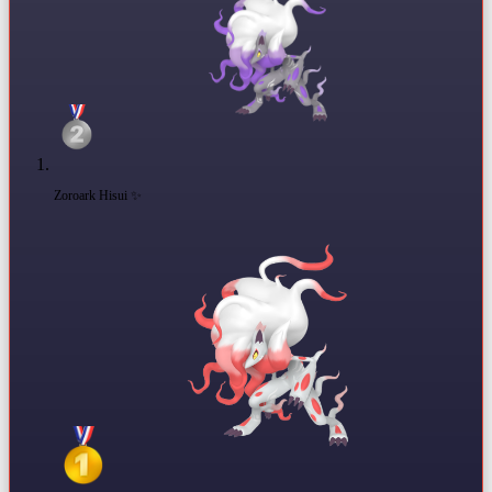
Zoroark Hisui ✨