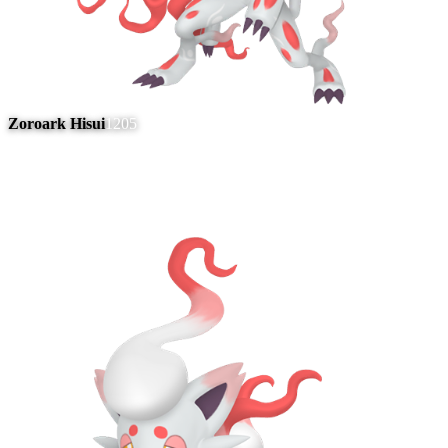
Zoroark Hisui
1205
#
5