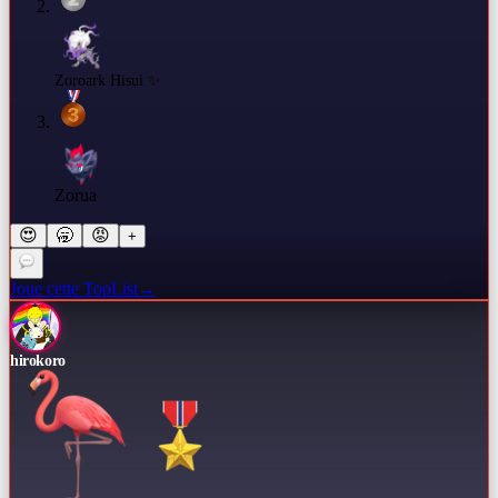
Zoroark Hisui ✨
Zorua
😍
🥱
😡
+
Joue cette TopList
→
hirokoro