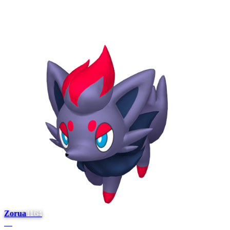
Zorua
1164
#
8