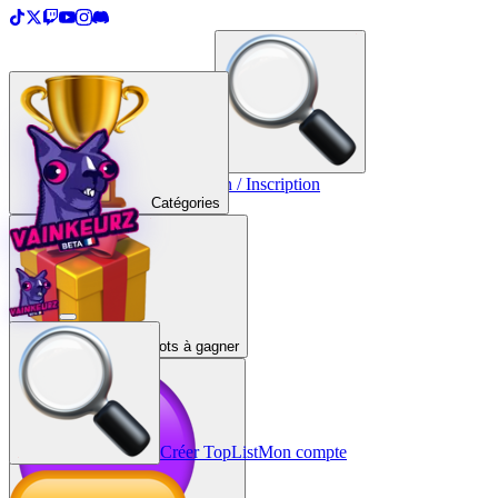
＋
Créer une TopList
Connexion / Inscription
Catégories
Lots à gagner
Créer TopList
Mon compte