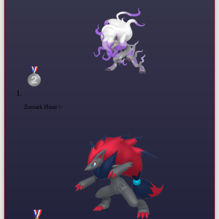
Zoroark Hisui ✨