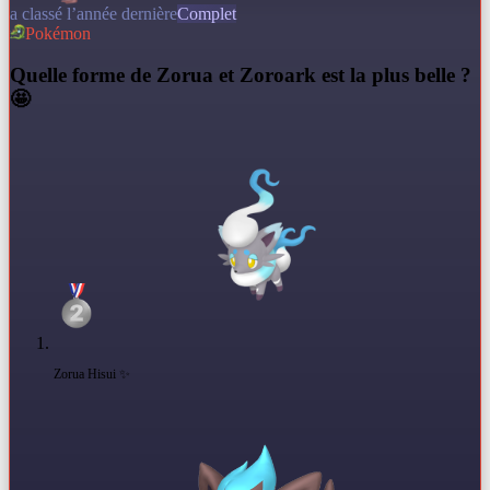
a classé l’année dernière
Complet
Pokémon
Q
uelle forme de Zorua et Zoroark est la plus belle ?
🤩
Zorua Hisui ✨