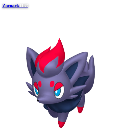
Zoroark
1169
#
7