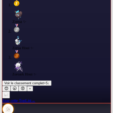
Zorua ✨
Zorua Hisui ✨
Zoroark Hisui ✨
Voir le classement complet
+
5
↓
😍
🥱
😡
+
Joue cette TopList
→