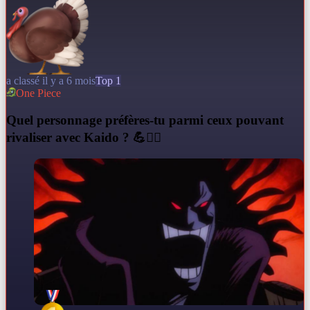
a classé il y a 6 mois
Top 1
One Piece
Q
uel personnage préfères-tu parmi ceux pouvant
rivaliser avec Kaido ? 💪🏴‍☠️