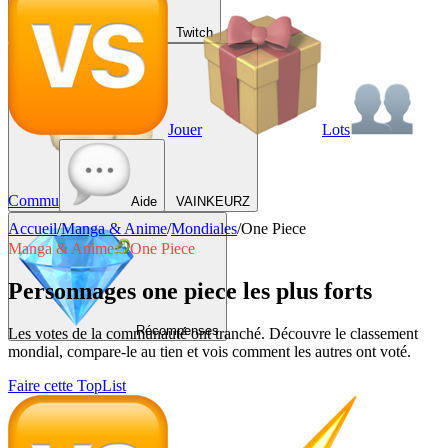
Twitch
Jouer
Lots
Commu
Aide
VAINKEURZ
Accueil
/
Manga & Anime
/
Mondiales
/
One Piece
Manga & Anime
One Piece
Personnages one piece les plus forts
Récompenses
Les votes de la communauté ont tranché. Découvre le classement
mondial, compare-le au tien et vois comment les autres ont voté.
Faire cette TopList