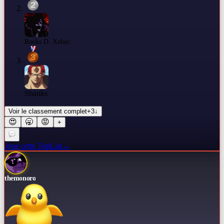
Rocks D. Xebec
Shanks
Voir le classement complet
+
3
↓
😍
🥱
😡
+
Joue cette TopList
→
themonoro