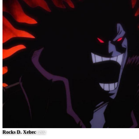
Rocks D. Xebec
1202
#
5