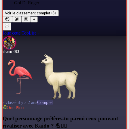
Gol D. Roger
Voir le classement complet
+
3
↓
😍
🥱
😡
+
Joue cette TopList
→
chaoui093
a classé il y a 2 ans
Complet
One Piece
Q
uel personnage préfères-tu parmi ceux pouvant
rivaliser avec Kaido ? 💪🏴‍☠️