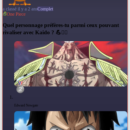
a classé il y a 2 ans
Complet
One Piece
Q
uel personnage préfères-tu parmi ceux pouvant
rivaliser avec Kaido ? 💪🏴‍☠️
Edward Newgate