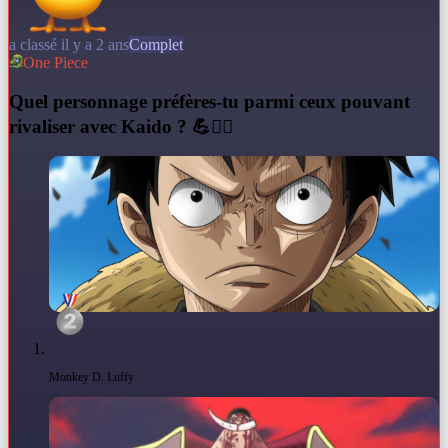
a classé il y a 2 ans
Complet
One Piece
Q
uel personnage préfères-tu parmi ceux pouvant
rivaliser avec Kaido ? 💪🏴‍☠️
Monkey D. Luffy