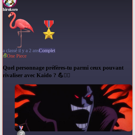
hirokoro
a classé il y a 2 ans
Complet
One Piece
Q
uel personnage préfères-tu parmi ceux pouvant
rivaliser avec Kaido ? 💪🏴‍☠️