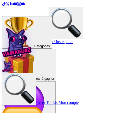
＋
Créer une TopList
Connexion / Inscription
Catégories
Lots à gagner
Créer TopList
Mon compte