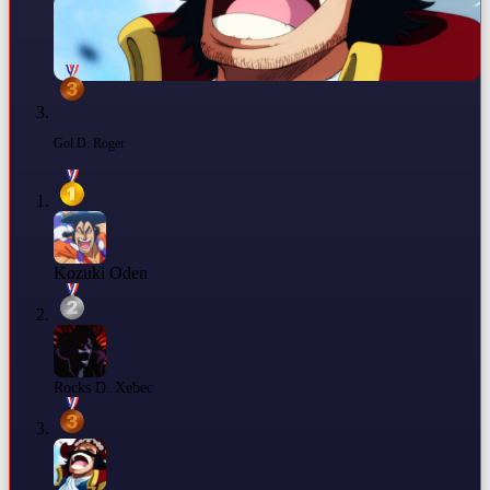
Gol D. Roger
Kozuki Oden
Rocks D. Xebec