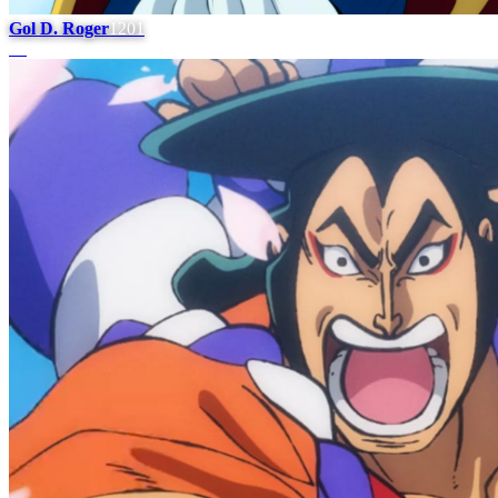
Gol D. Roger
1201
#
6