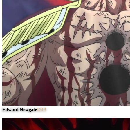
Edward Newgate
1213
#
4