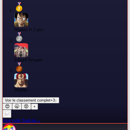
Monkey D. Luffy
Edward Newgate
Shanks
Voir le classement complet
+
3
↓
😍
🥱
😡
+
Joue cette TopList
→