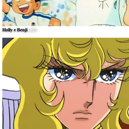
Holly e Benji
1229
#
14