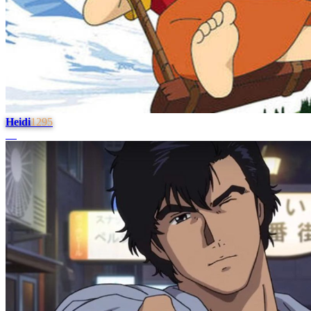
Heidi
1295
#
4