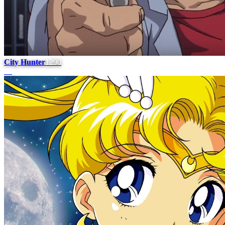
City Hunter
1290
#
5