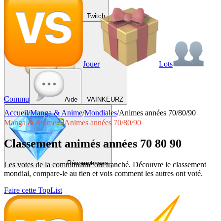
Twitch
Jouer
Lots
Commu
Aide
VAINKEURZ
Accueil
/
Manga & Anime
/
Mondiales
/
Animes années 70/80/90
Manga & Anime
Animes années 70/80/90
Classement animés années 70 80 90
Récompenses
Les votes de la communauté ont tranché. Découvre le classement
mondial, compare-le au tien et vois comment les autres ont voté.
Faire cette TopList