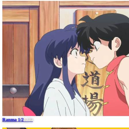
Ranma 1/2
1270
#
8