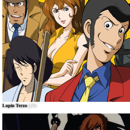
Lupin Terzo
1270
#
9