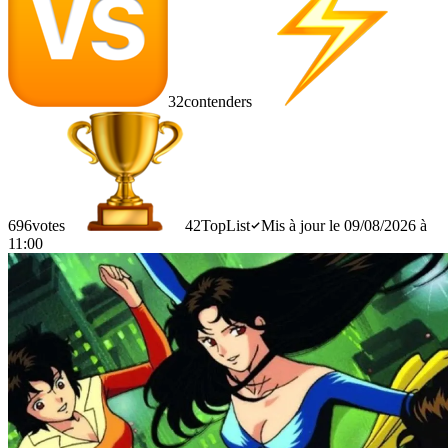
32
contenders
696
votes
42
TopList
Mis à jour le 09/08/2026 à
11:00