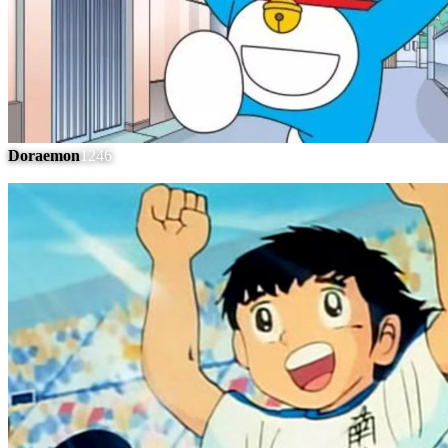
Doraemon
1246
#
13