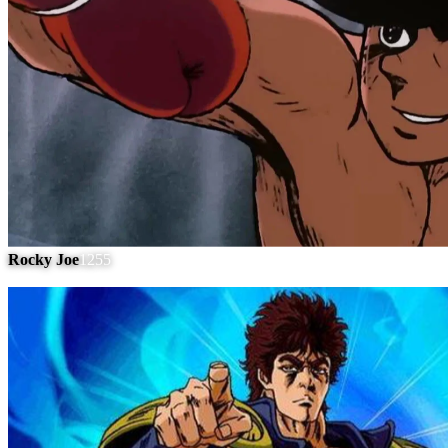
Rocky Joe
1255
#
11