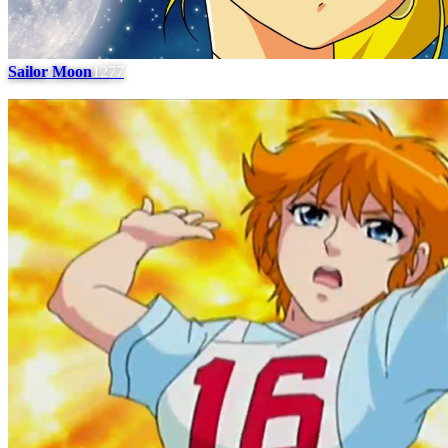
Sailor Moon
1277
#
6