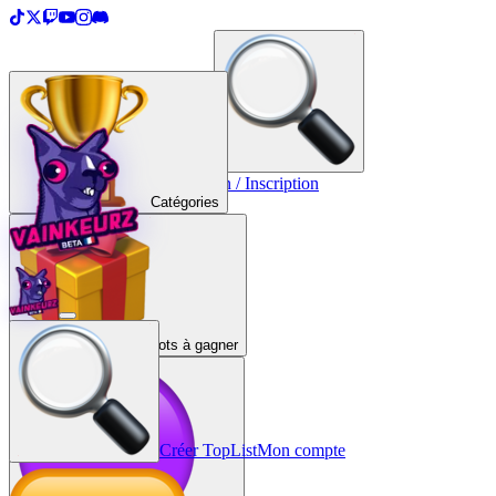
＋
Créer une TopList
Connexion / Inscription
Catégories
Lots à gagner
Créer TopList
Mon compte