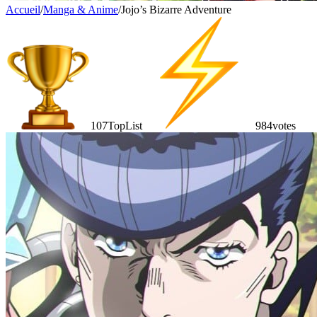
Accueil
/
Manga & Anime
/
Jojo’s Bizarre Adventure
107
TopList
984
votes