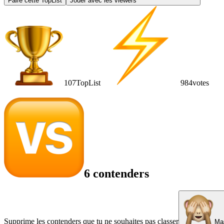
Faire cette TopList
Jouer avec les viewers
107
TopList
984
votes
6 contenders
Supprime les contenders que tu ne souhaites pas classer
Mas