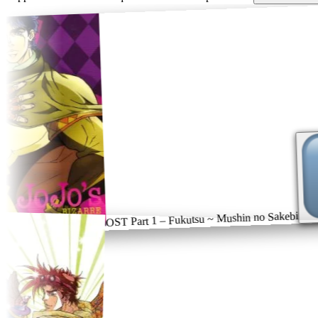
OST Part 1 – Fukutsu ~ Mushin no Sakebi