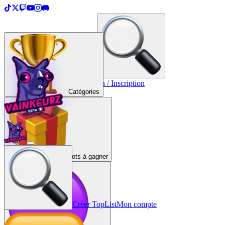
＋
Créer une TopList
Connexion / Inscription
Catégories
Lots à gagner
Créer TopList
Mon compte