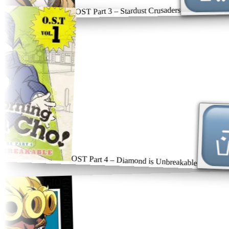
OST Part 3 – Stardust Crusaders
OST Part 4 – Diamond is Unbreakable