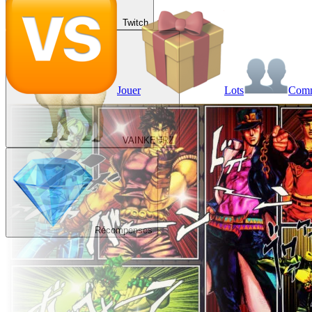
Twitch
Jouer
Lots
Com
VAINKEURZ
Récompenses