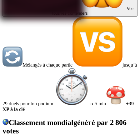
Voir
tous les contenders
Mélangés à chaque partie
jusqu’à
29 duels pour ton podium
≈ 5 min
+39
XP à la clé
Classement mondial
généré par
2 806
votes