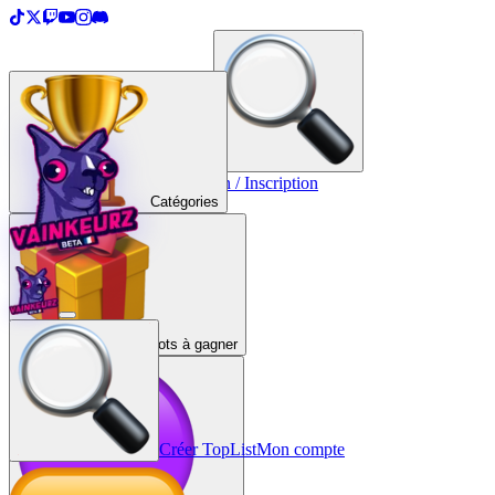
＋
Créer une TopList
Connexion / Inscription
Catégories
Lots à gagner
Créer TopList
Mon compte