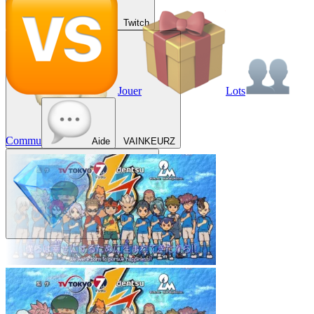
Twitch
Jouer
Lots
Commu
Aide
VAINKEURZ
Récompenses