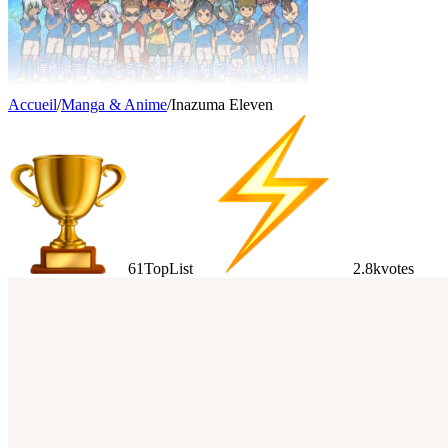
Accueil
/
Manga & Anime
/
Inazuma Eleven
61
TopList
2.8k
votes