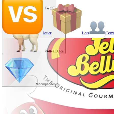
Twitch
Jouer
Lots
Com
VAINKEURZ
Récompenses