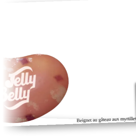
Beignet au gâteau aux myrtilles