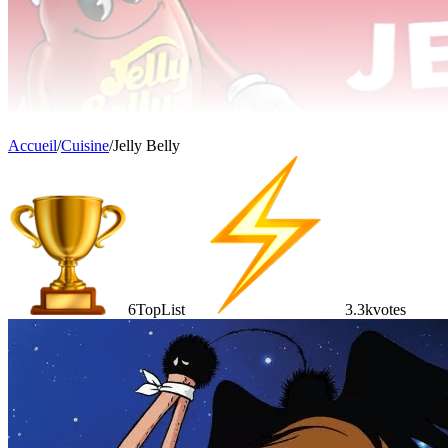
Accueil
/
Cuisine
/
Jelly Belly
6
TopList
3.3k
votes