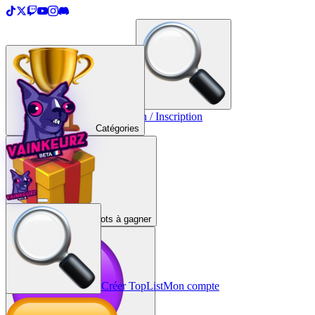
＋
Créer une TopList
Connexion / Inscription
Catégories
Lots à gagner
Créer TopList
Mon compte