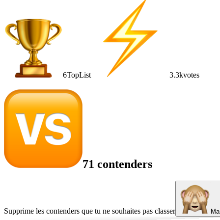
6
TopList
3.3k
votes
71 contenders
Supprime les contenders que tu ne souhaites pas classer
Mas