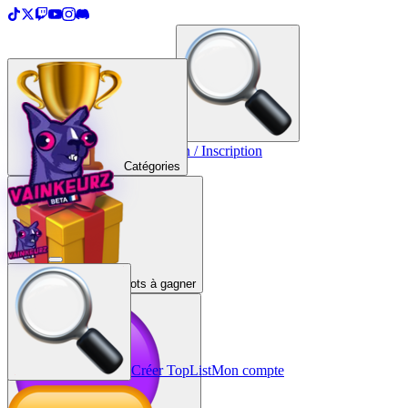
＋
Créer une TopList
Connexion / Inscription
Catégories
Lots à gagner
Créer TopList
Mon compte