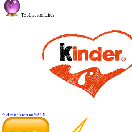
TopList similaires
Quel est ton kinder préféré ? 🍫