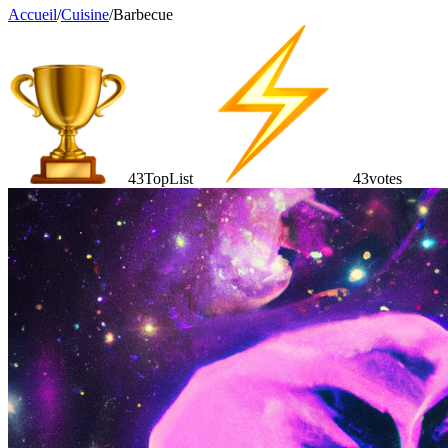
Accueil
/
Cuisine
/
Barbecue
43
TopList
43
votes