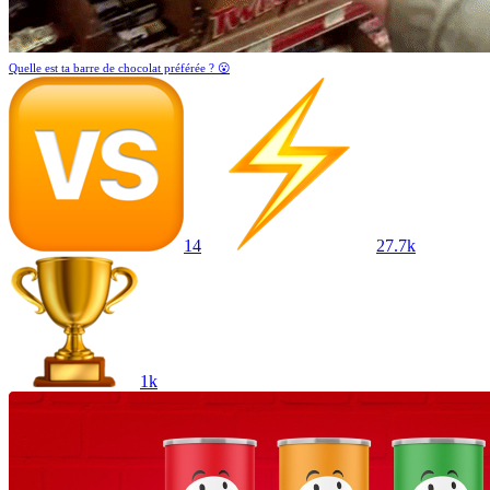
Quelle est ta barre de chocolat préférée ? 😮
14
27.7k
1k