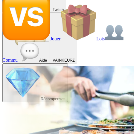
Twitch
Jouer
Lots
Commu
Aide
VAINKEURZ
Récompenses