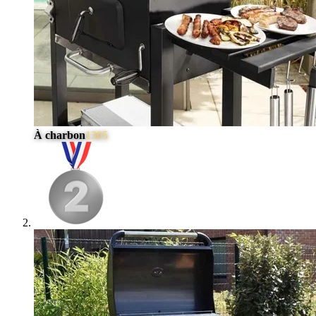
À charbon
1305