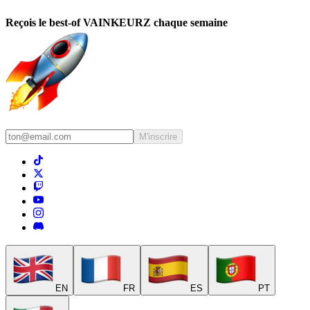
Reçois le best-of VAINKEURZ chaque semaine
M'inscrire
EN
FR
ES
PT