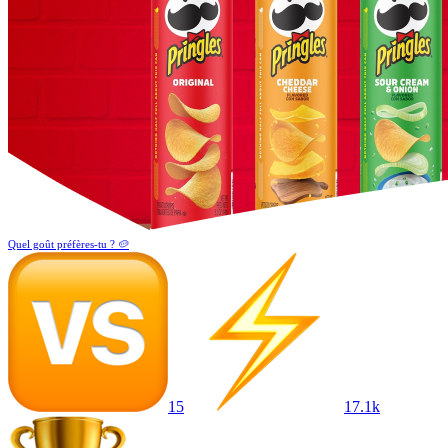
Quel goût préfères-tu ? 🥔
15
17.1k