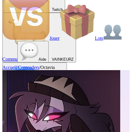
Twitch
Jouer
Lots
Commu
Aide
VAINKEURZ
Accueil
/
Contenders
/
Octavia
Récompenses