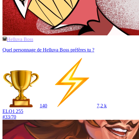
Helluva Boss
Quel personnage de Helluva Boss préfères tu ?
140
7,2 k
ELO
1 255
#
33
/
70