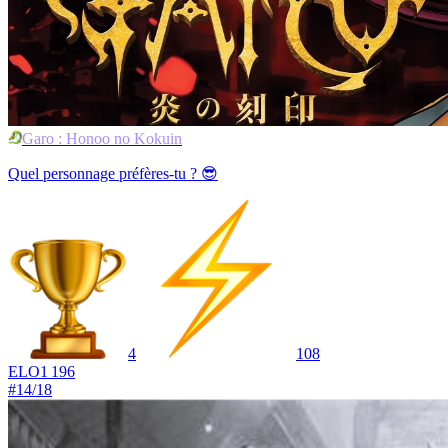
Garo : Honoo no Kokuin
Quel personnage préfères-tu ? 😎
4
108
ELO
1 196
#
14
/
18