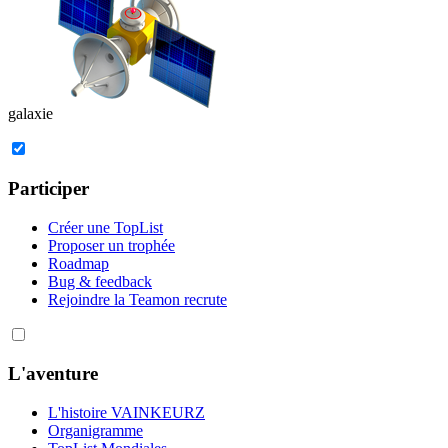
galaxie
Participer
Créer une TopList
Proposer un trophée
Roadmap
Bug & feedback
Rejoindre la Team
on recrute
L'aventure
L'histoire VAINKEURZ
Organigramme