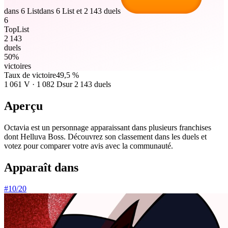
dans 6 List
dans 6 List et 2 143 duels
6
TopList
2 143
duels
50%
victoires
Taux de victoire
49,5 %
1 061
V
·
1 082
D
sur 2 143 duels
Aperçu
Octavia est un personnage apparaissant dans plusieurs franchises
dont Helluva Boss. Découvrez son classement dans les duels et
votez pour comparer votre avis avec la communauté.
Apparaît dans
#
10
/
20