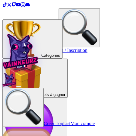
＋
Créer une TopList
Connexion / Inscription
Catégories
Lots à gagner
Créer TopList
Mon compte