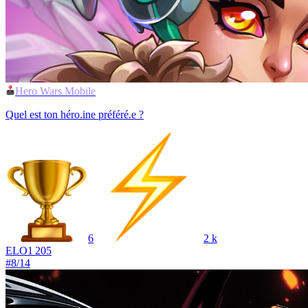
Hero Wars Mobile
Quel est ton héro.ine préféré.e ?
6
2 k
ELO
1 205
#
8
/
14