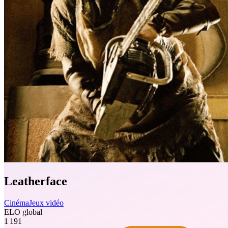
Leatherface
Cinéma
Jeux vidéo
ELO global
1 191