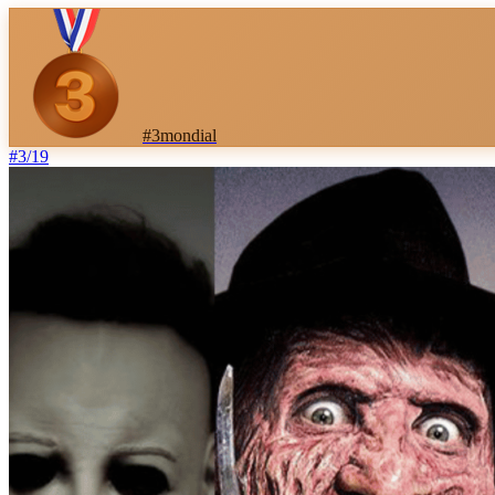
#
3
mondial
#
3
/
19