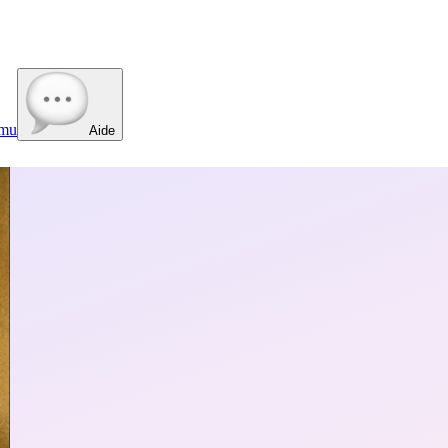
mu
Aide