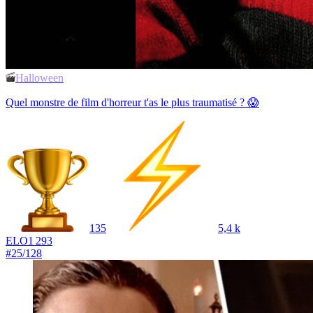
Halloween
Quel monstre de film d'horreur t'as le plus traumatisé ? 😱
135
5,4 k
ELO
1 293
#
25
/
128