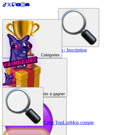
＋
Créer une TopList
Connexion / Inscription
Catégories
Lots à gagner
Créer TopList
Mon compte