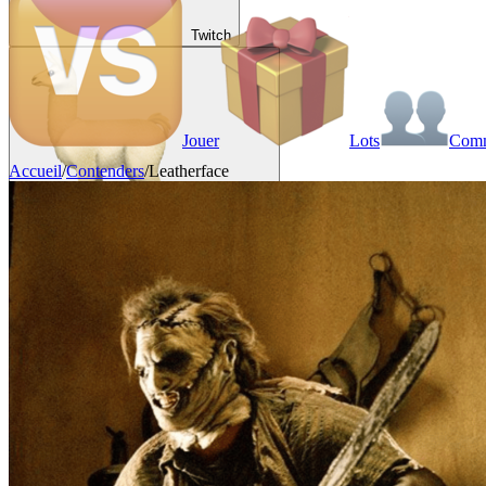
Twitch
Jouer
Lots
Com
Accueil
/
Contenders
/
Leatherface
VAINKEURZ
Récompenses