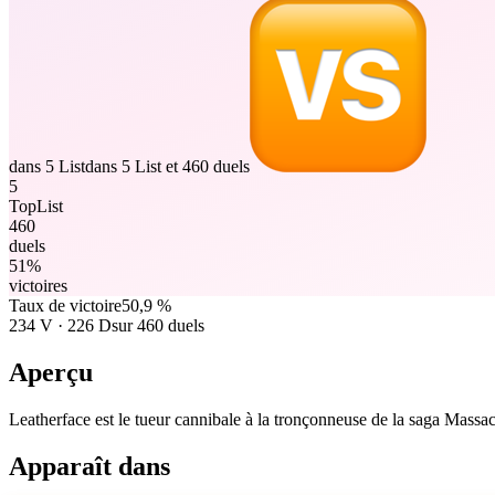
dans 5 List
dans 5 List et 460 duels
5
TopList
460
duels
51%
victoires
Taux de victoire
50,9 %
234
V
·
226
D
sur 460 duels
Aperçu
Leatherface est le tueur cannibale à la tronçonneuse de la saga Massa
Apparaît dans