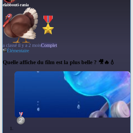
elabbouti-rania
a classé il y a 2 mois
Complet
Élémentaire
Q
uelle affiche du film est la plus belle ? 🎥🔥💧