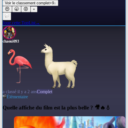
Voir le classement complet
+
9
↓
😍
🥱
😡
+
Joue cette TopList
→
chaoui093
a classé il y a 2 ans
Complet
Élémentaire
Q
uelle affiche du film est la plus belle ? 🎥🔥💧