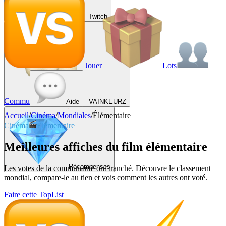
Twitch
Jouer
Lots
Commu
Aide
VAINKEURZ
Accueil
/
Cinéma
/
Mondiales
/
Élémentaire
Cinéma
Élémentaire
Meilleures affiches du film élémentaire
Récompenses
Les votes de la communauté ont tranché. Découvre le classement
mondial, compare-le au tien et vois comment les autres ont voté.
Faire cette TopList