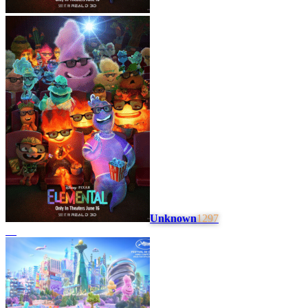
Unknown
1297
#
4