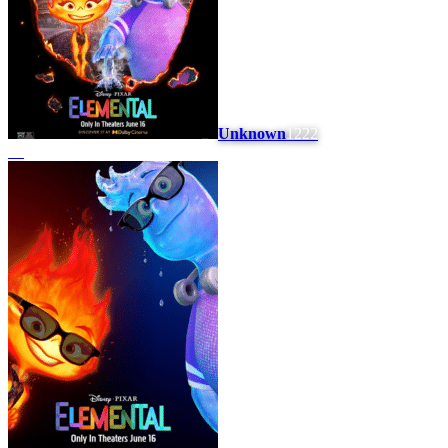
Unknown
1222
#
8