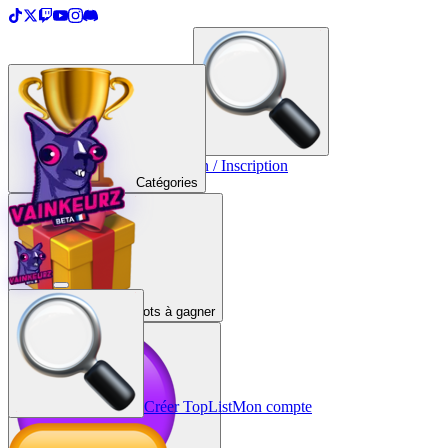
＋
Créer une TopList
Connexion / Inscription
Catégories
Lots à gagner
Créer TopList
Mon compte