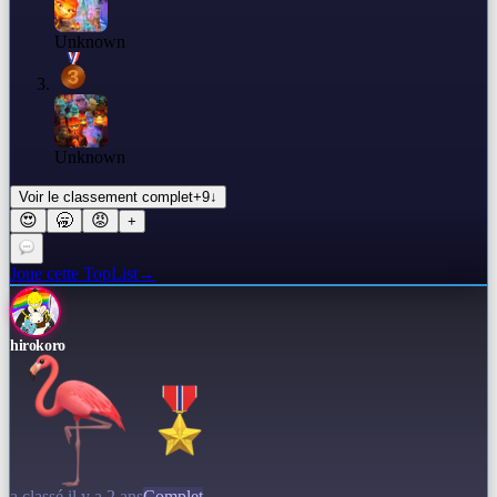
Unknown
Unknown
Voir le classement complet
+
9
↓
😍
🥱
😡
+
Joue cette TopList
→
hirokoro
a classé il y a 2 ans
Complet