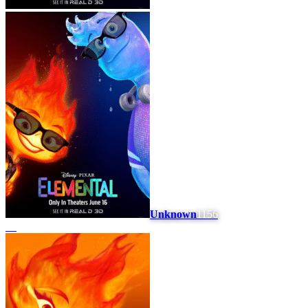
Unknown
1156
#
9