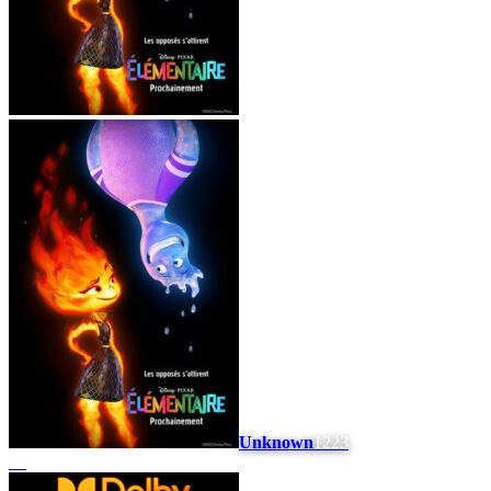
Unknown
1223
#
7