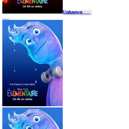
Unknown
1127
#
10