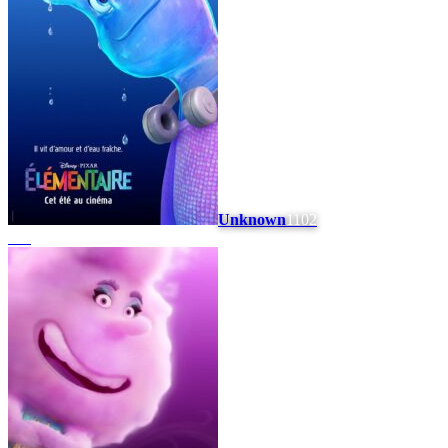
Unknown
1102
#
11