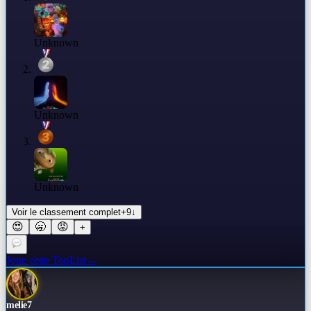
Unknown
Unknown
Unknown
Voir le classement complet
+
9
↓
😍
🥱
😡
+
Joue cette TopList
→
melie7