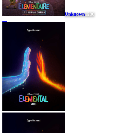
Unknown
1280
#
5