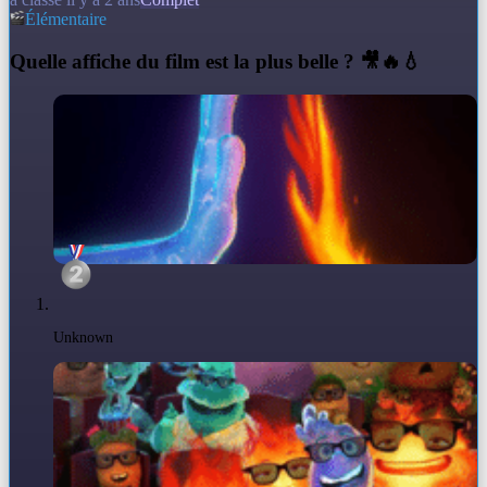
Élémentaire
Q
uelle affiche du film est la plus belle ? 🎥🔥💧
Unknown