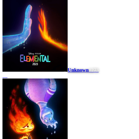
Unknown
1273
#
6