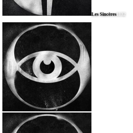
Les Sincères
1132
#
5