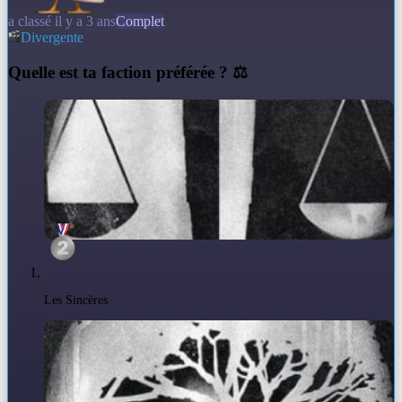
a classé il y a 3 ans
Complet
Divergente
Q
uelle est ta faction préférée ? ⚖️
Les Sincères