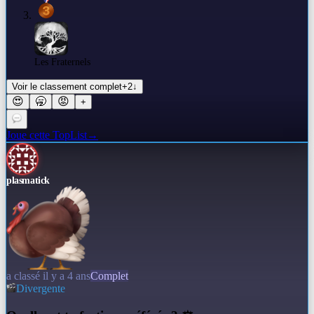
Les Fraternels
Voir le classement complet
+
2
↓
😍
🥱
😡
+
Joue cette TopList
→
plasmatick
a classé il y a 4 ans
Complet
Divergente