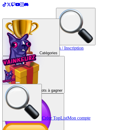
＋
Créer une TopList
Connexion / Inscription
Catégories
Lots à gagner
Créer TopList
Mon compte