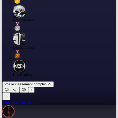
Les Fraternels
Les Sincères
Les Érudits
Voir le classement complet
+
2
↓
😍
🥱
😡
+
Joue cette TopList
→