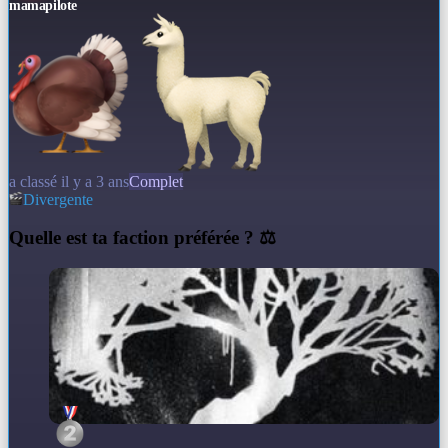
mamapilote
a classé il y a 3 ans
Complet
Divergente
Q
uelle est ta faction préférée ? ⚖️