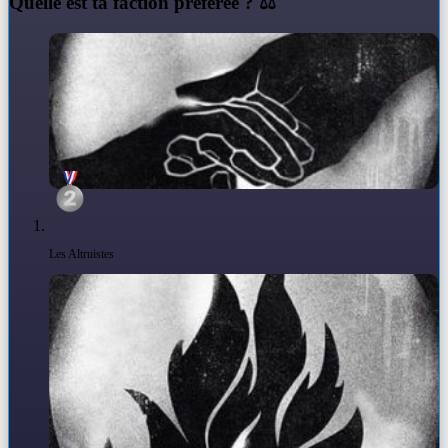
Q
uelle est ta faction préférée ? ⚖️
Les Altruistes