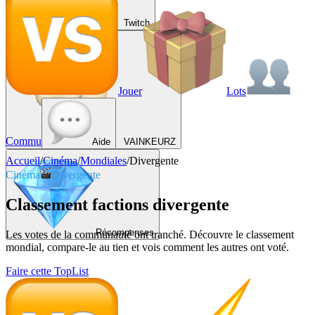
Twitch
Jouer
Lots
Commu
Aide
VAINKEURZ
Accueil
/
Cinéma
/
Mondiales
/
Divergente
Cinéma
Divergente
Classement factions divergente
Récompenses
Les votes de la communauté ont tranché. Découvre le classement
mondial, compare-le au tien et vois comment les autres ont voté.
Faire cette TopList