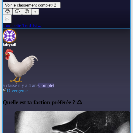
Voir le classement complet
+
2
↓
😍
🥱
😡
+
Joue cette TopList
→
fairytail
a classé il y a 4 ans
Complet
Divergente
Q
uelle est ta faction préférée ? ⚖️