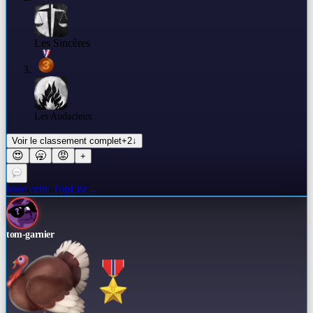
Les Sincères
Les Audacieux
Voir le classement complet
+
2
↓
😍
🥱
😡
+
Joue cette TopList
→
tom-garnier