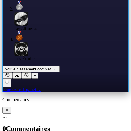
Les Altruistes
Les Érudits
Voir le classement complet
+
2
↓
😍
🥱
😡
+
Joue cette TopList
→
Commentaires
…
0
Commentaires