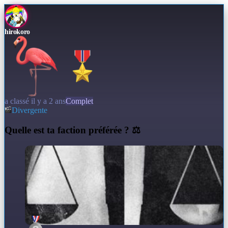
hirokoro
a classé il y a 2 ans
Complet
Divergente
Q
uelle est ta faction préférée ? ⚖️