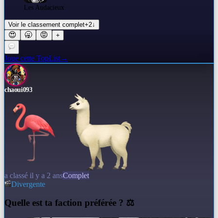
Les Audacieux
Voir le classement complet
+
2
↓
😍
🥱
😡
+
Joue cette TopList
→
chaoui093
a classé il y a 2 ans
Complet
Divergente
Q
uelle est ta faction préférée ? ⚖️