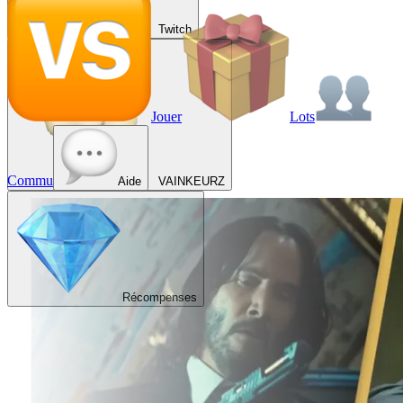
Twitch
Jouer
Lots
Commu
Aide
VAINKEURZ
Récompenses