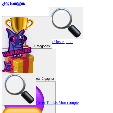
＋
Créer une TopList
Connexion / Inscription
Catégories
Lots à gagner
Créer TopList
Mon compte