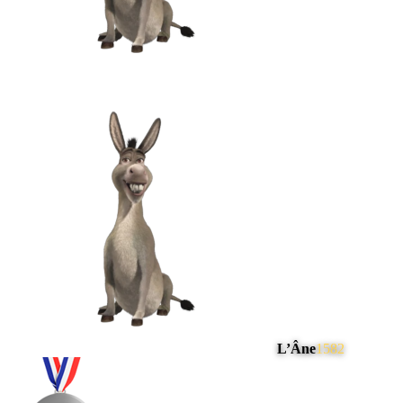
L’Âne
1582