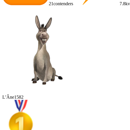
21
contenders
7.8k
v
L’Âne
1582