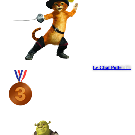
Le Chat Potté
1471