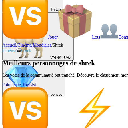
Twitch
Jouer
Lots
Com
Accueil
/
Cinéma
/
Mondiales
/
Shrek
Cinéma
Shrek
VAINKEURZ
Meilleurs personnages de shrek
Les votes de la communauté ont tranché. Découvre le classement mondi
Faire cette TopList
Récompenses