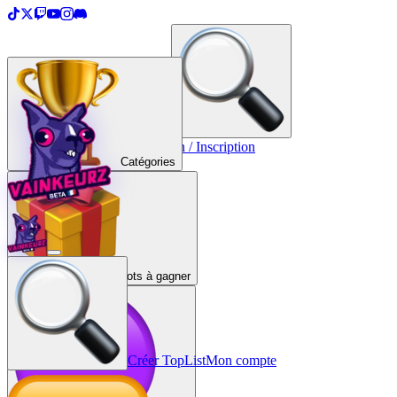
＋
Créer une TopList
Connexion / Inscription
Catégories
Lots à gagner
Créer TopList
Mon compte