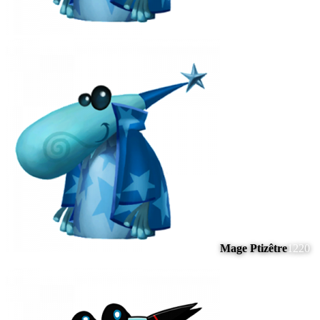
Mage Ptizêtre
1220
#
9