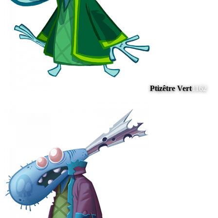
Ptizêtre Vert
1162
#
13