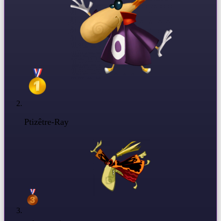
Ptizêtre-Ray