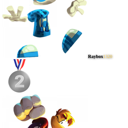
Raybox
1320