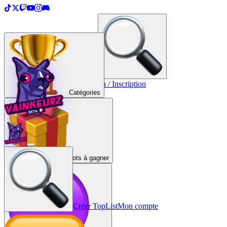
＋
Créer une TopList
Connexion / Inscription
Catégories
Lots à gagner
Créer TopList
Mon compte