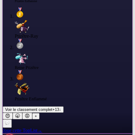
Ptizêtre Enflammé
Ptizêtre-Ray
Reine Ptizêtre
Ptizêtre Enflammé
Voir le classement complet
+
13
↓
😍
🥱
😡
+
Joue cette TopList
→