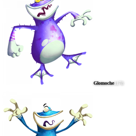
Glomoche
1178
#
11