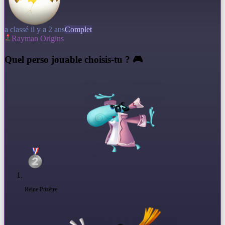
a classé il y a 2 ans
Complet
Rayman Origins
Q
uel perso jouable choisis-tu ? 🎮
Reine Ptizêtre