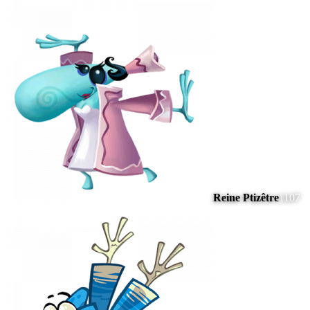
Reine Ptizêtre
1107
#
16