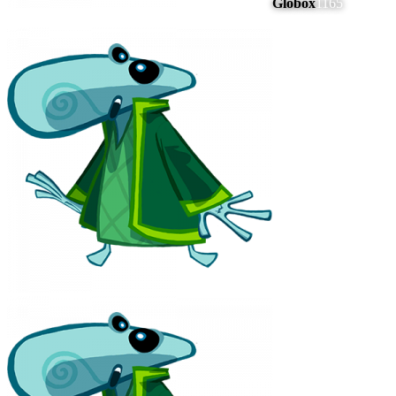
Globox
1165
#
12