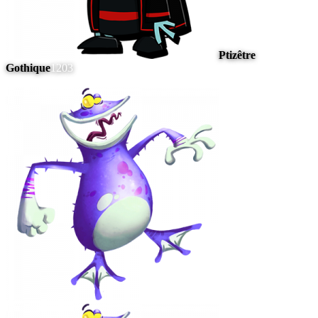
Ptizêtre
Gothique
1203
#
10