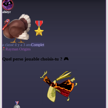
abieyr
a classé il y a 3 ans
Complet
Rayman Origins
Q
uel perso jouable choisis-tu ? 🎮