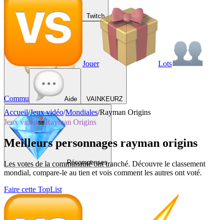
Twitch
Jouer
Lots
Commu
Aide
VAINKEURZ
Accueil
/
Jeux vidéo
/
Mondiales
/
Rayman Origins
Jeux vidéo
Rayman Origins
Meilleurs personnages rayman origins
Récompenses
Les votes de la communauté ont tranché. Découvre le classement
mondial, compare-le au tien et vois comment les autres ont voté.
Faire cette TopList