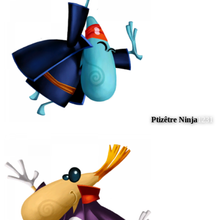
Ptizêtre Ninja
1231
#
6