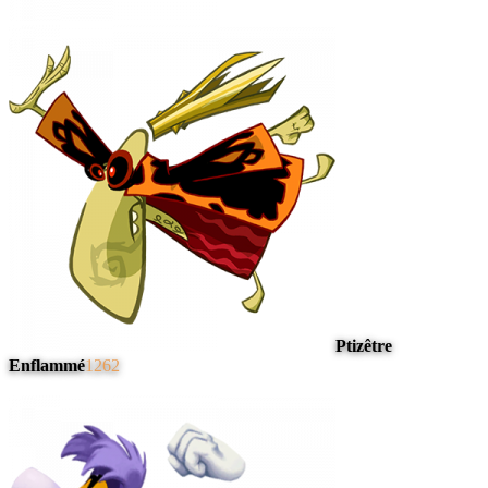
Ptizêtre
Enflammé
1262
#
4