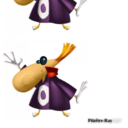
Ptizêtre-Ray
1227
#
7