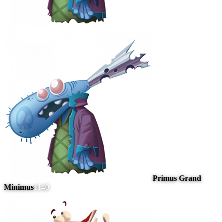
Primus Grand
Minimus
1140
#
14