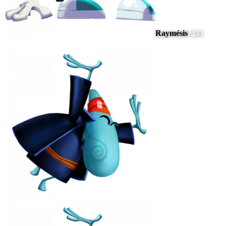
Raymésis
1241
#
5