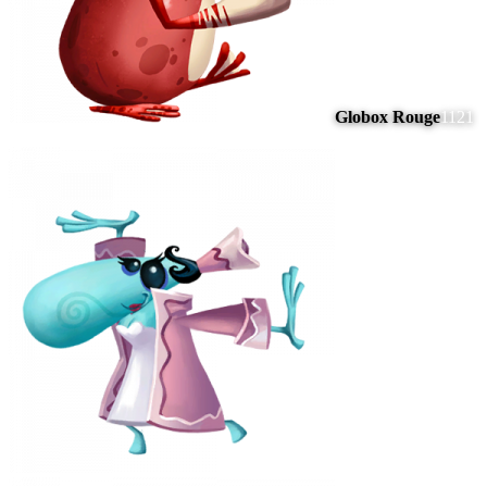
Globox Rouge
1121
#
15