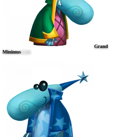
Grand
Minimus
1226
#
8