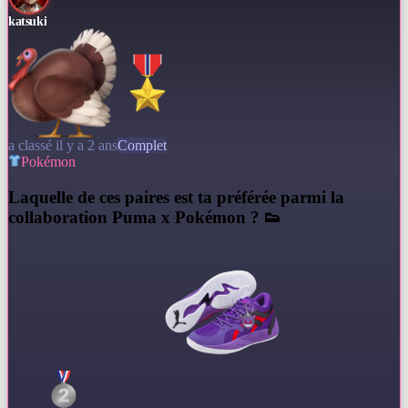
katsuki
a classé il y a 2 ans
Complet
Pokémon
L
aquelle de ces paires est ta préférée parmi la
collaboration Puma x Pokémon ? 👟