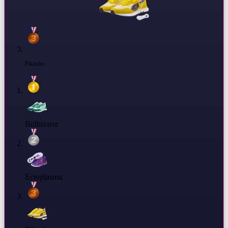
Pikachu
Bulbizarre
Ectoplasma