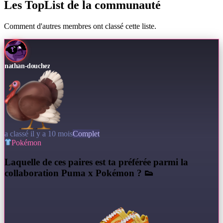
Les TopList de la communauté
Comment d'autres membres ont classé cette liste.
nathan-douchez
a classé il y a 10 mois
Complet
Pokémon
L
aquelle de ces paires est ta préférée parmi la
collaboration Puma x Pokémon ? 👟