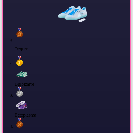
Carapuce
Bulbizarre
Ectoplasma