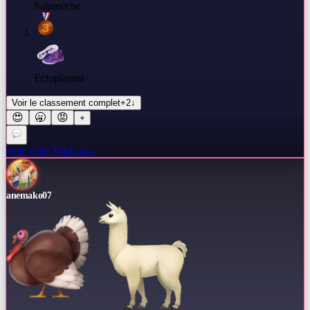
Salamèche
Ectoplasma
Voir le classement complet
+
2
↓
😍
🥱
😡
+
Joue cette TopList
→
anemako07