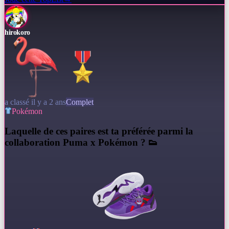
hirokoro
a classé il y a 2 ans
Complet
Pokémon
L
aquelle de ces paires est ta préférée parmi la
collaboration Puma x Pokémon ? 👟