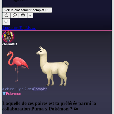
Pikachu
Voir le classement complet
+
2
↓
😍
🥱
😡
+
Joue cette TopList
→
chaoui093
a classé il y a 2 ans
Complet
Pokémon
L
aquelle de ces paires est ta préférée parmi la
collaboration Puma x Pokémon ? 👟