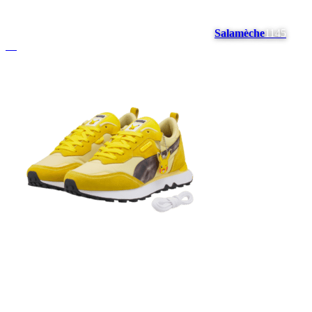
Salamèche
1145
#
5