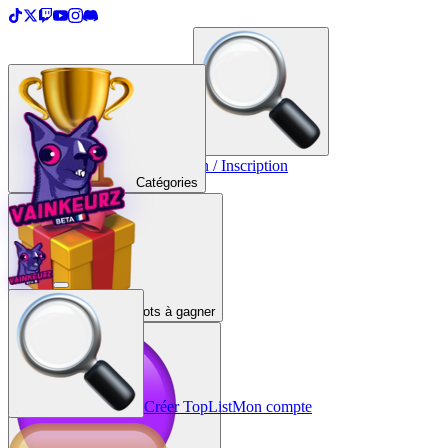
＋
Créer une TopList
Connexion / Inscription
Catégories
Lots à gagner
Créer TopList
Mon compte