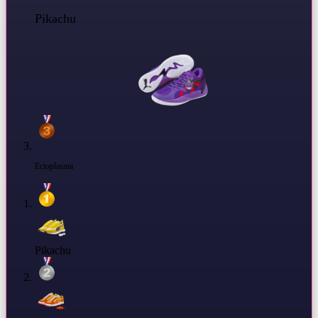
Pikachu
Ectoplasma
Pikachu