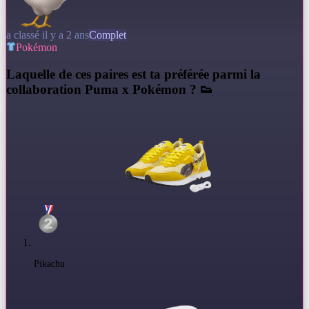
a classé il y a 2 ans
Complet
Pokémon
L
aquelle de ces paires est ta préférée parmi la
collaboration Puma x Pokémon ? 👟
Pikachu