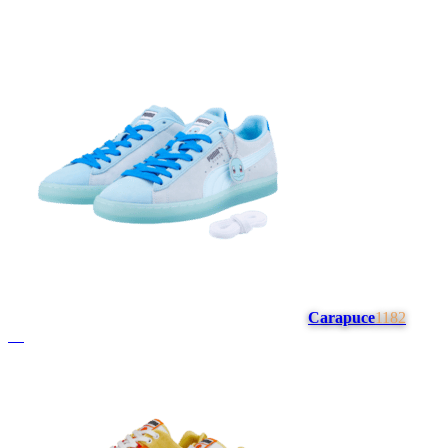
Carapuce
1182
#
4