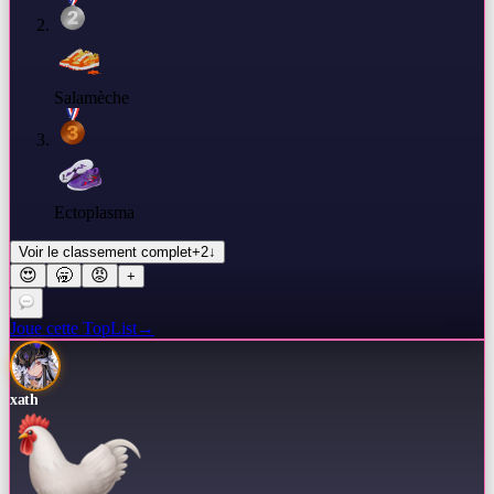
Salamèche
Ectoplasma
Voir le classement complet
+
2
↓
😍
🥱
😡
+
Joue cette TopList
→
xath