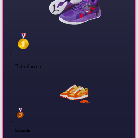
Ectoplasma
Salamèche