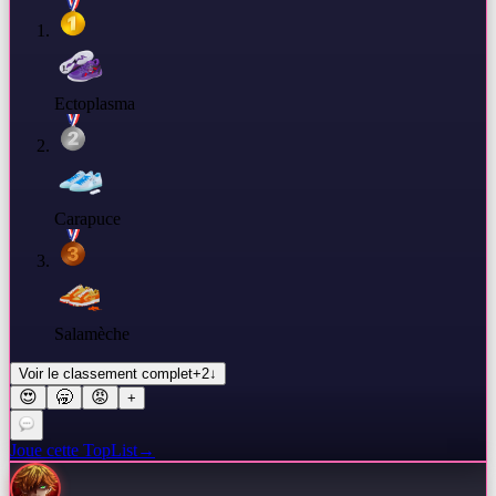
Ectoplasma
Carapuce
Salamèche
Voir le classement complet
+
2
↓
😍
🥱
😡
+
Joue cette TopList
→