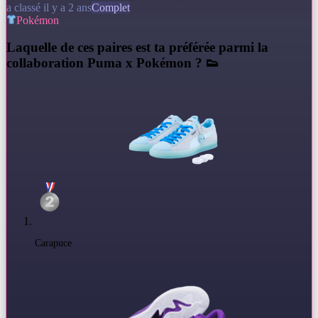
a classé il y a 2 ans
Complet
Pokémon
L
aquelle de ces paires est ta préférée parmi la
collaboration Puma x Pokémon ? 👟
Carapuce