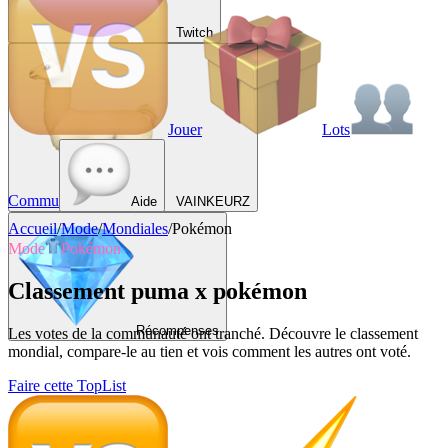
Twitch
Jouer
Lots
Commu
Aide
VAINKEURZ
Accueil
/
Mode
/
Mondiales
/
Pokémon
Mode
Pokémon
Classement puma x pokémon
Récompenses
Les votes de la communauté ont tranché. Découvre le classement
mondial, compare-le au tien et vois comment les autres ont voté.
Faire cette TopList