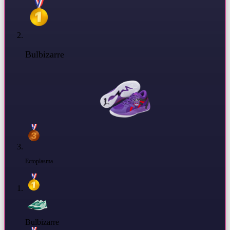
Bulbizarre
Ectoplasma
Bulbizarre