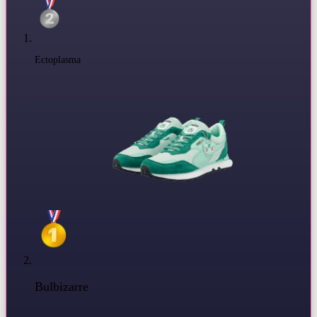
Ectoplasma
Bulbizarre