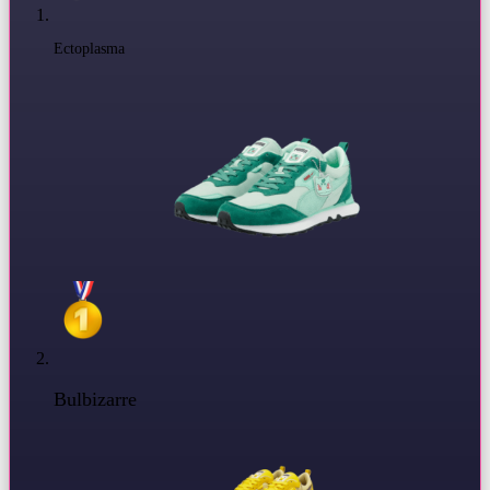
Ectoplasma
Bulbizarre