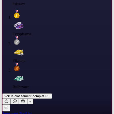
Bulbizarre
Ectoplasma
Pikachu
Bulbizarre
Voir le classement complet
+
2
↓
😍
🥱
😡
+
Joue cette TopList
→