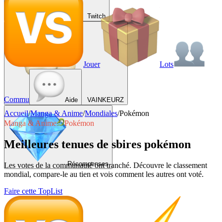
Twitch
Jouer
Lots
Commu
Aide
VAINKEURZ
Accueil
/
Manga & Anime
/
Mondiales
/
Pokémon
Manga & Anime
Pokémon
Meilleures tenues de sbires pokémon
Récompenses
Les votes de la communauté ont tranché. Découvre le classement
mondial, compare-le au tien et vois comment les autres ont voté.
Faire cette TopList