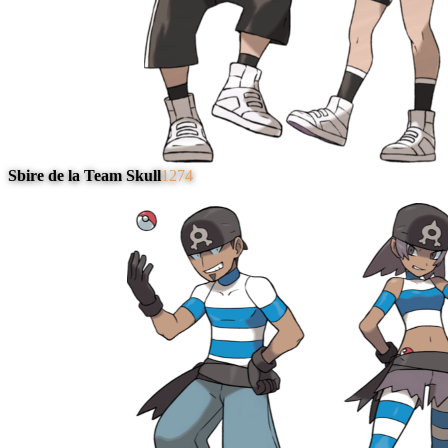
Sbire de la Team Skull
1274
#
4