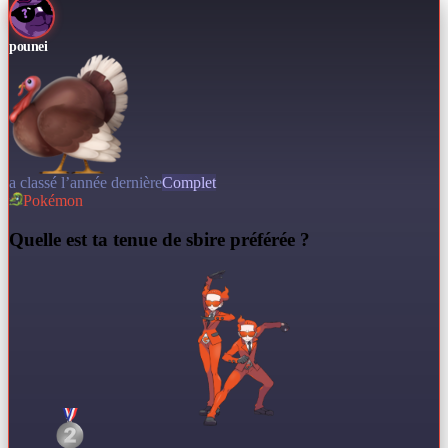
pounei
a classé l’année dernière
Complet
Pokémon
Q
uelle est ta tenue de sbire préférée ?