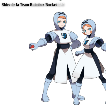
Sbire de la Team Raimbox Rocket
1230
#
7