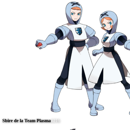
Sbire de la Team Plasma
1216
#
8