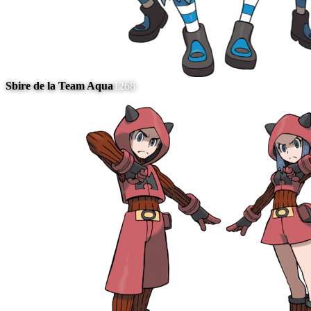
Sbire de la Team Aqua
1268
#
5