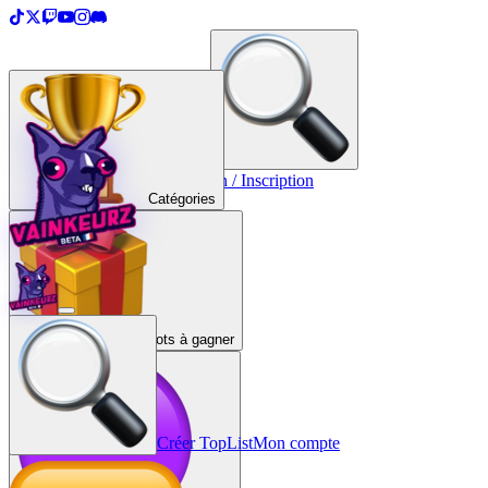
＋
Créer une TopList
Connexion / Inscription
Catégories
Lots à gagner
Créer TopList
Mon compte