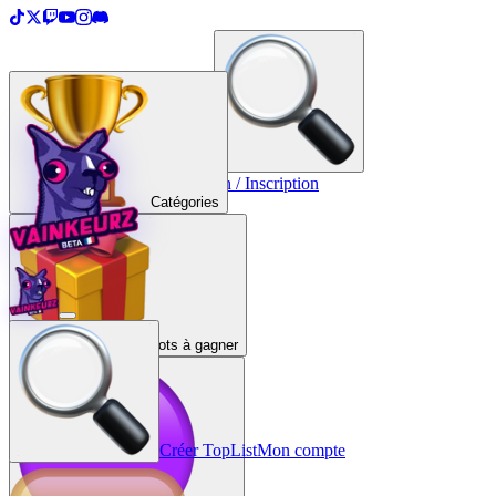
＋
Créer une TopList
Connexion / Inscription
Catégories
Lots à gagner
Créer TopList
Mon compte