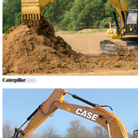
Caterpillar
1200
#
11