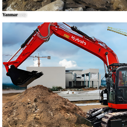
Yanmar
1192
#
15