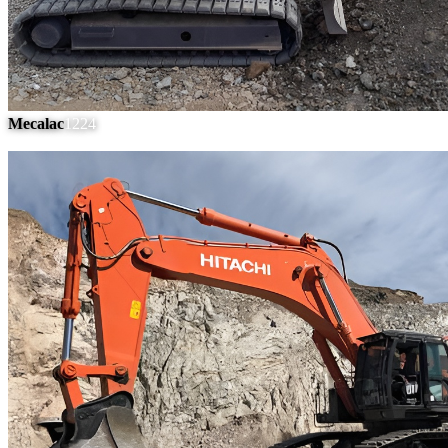
Mecalac
1224
#
5