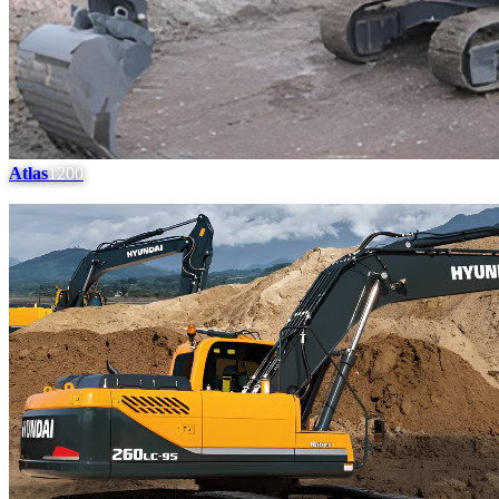
Atlas
1200
#
13