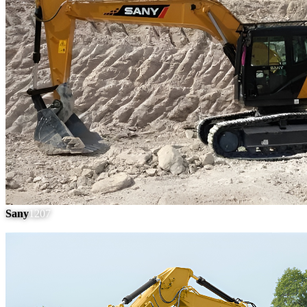
Sany
1207
#
10