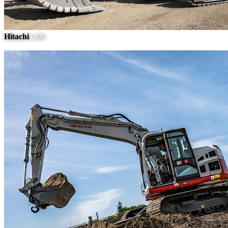
Hitachi
1208
#
6