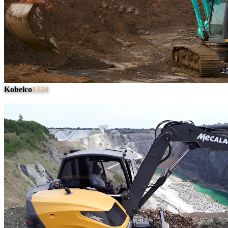
Kobelco
1224
#
4