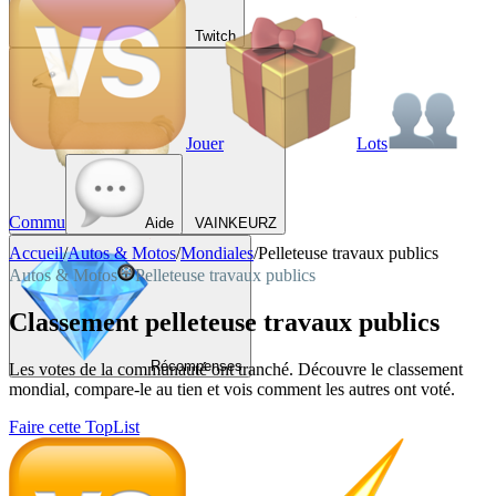
Twitch
Jouer
Lots
Commu
Aide
VAINKEURZ
Accueil
/
Autos & Motos
/
Mondiales
/
Pelleteuse travaux publics
Autos & Motos
Pelleteuse travaux publics
Classement pelleteuse travaux publics
Récompenses
Les votes de la communauté ont tranché. Découvre le classement
mondial, compare-le au tien et vois comment les autres ont voté.
Faire cette TopList