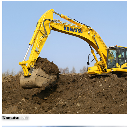
Komatsu
1208
#
8