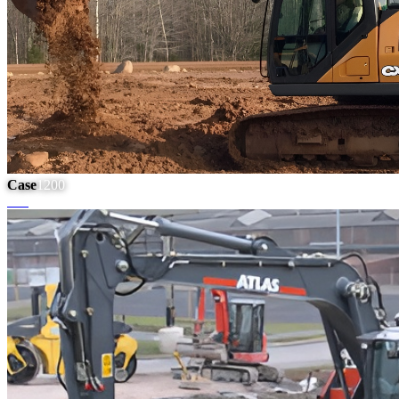
Case
1200
#
12