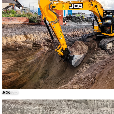
JCB
1208
#
9