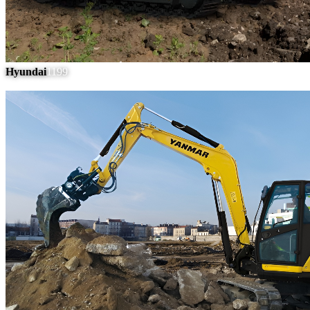
Hyundai
1199
#
14