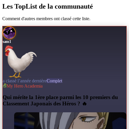
Les TopList de la communauté
Comment d'autres membres ont classé cette liste.
sam1
a classé l’année dernière
Complet
My Hero Academia
Q
ui mérite la 1ère place parmi les 10 premiers du
Classement Japonais des Héros ? 🔥