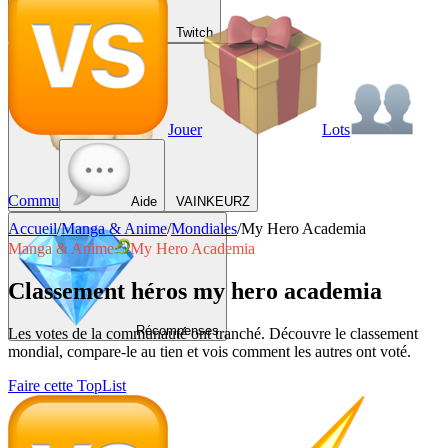
Twitch
Jouer
Lots
Commu
Aide
VAINKEURZ
Accueil
/
Manga & Anime
/
Mondiales
/
My Hero Academia
Manga & Anime
My Hero Academia
Classement héros my hero academia
Récompenses
Les votes de la communauté ont tranché. Découvre le classement
mondial, compare-le au tien et vois comment les autres ont voté.
Faire cette TopList