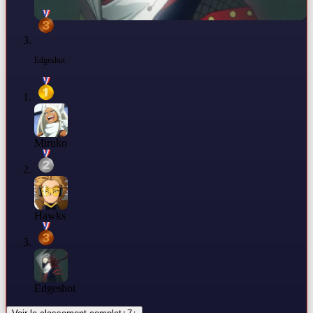
Edgeshot
Miruko
Hawks
Edgeshot