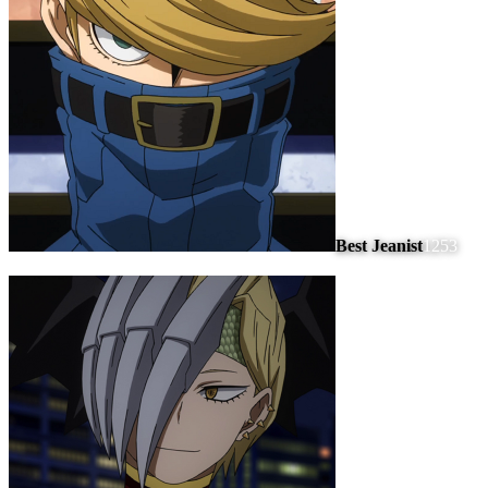
Best Jeanist
1253
#
6