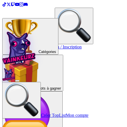
＋
Créer une TopList
Connexion / Inscription
Catégories
Lots à gagner
Créer TopList
Mon compte