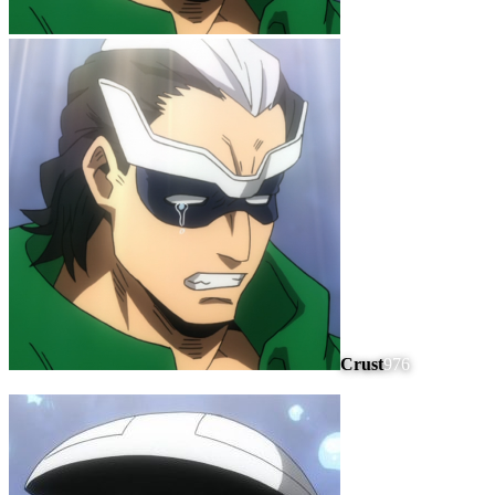
Crust
976
#
9