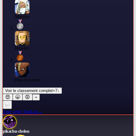
Miruko
Hawks
Dieu Sylvestre
Voir le classement complet
+
7
↓
😍
🥱
😡
+
Joue cette TopList
→
pikachu-chelou