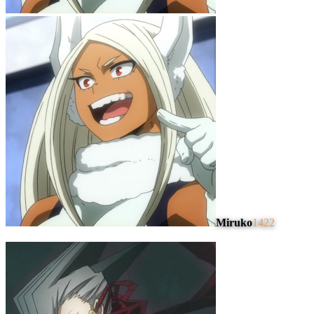
Miruko
1422
#
4