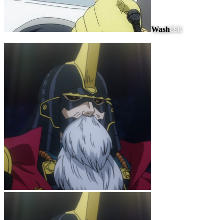
Wash
898
#
10