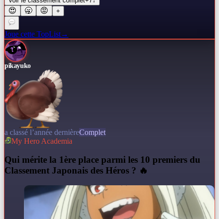
Voir le classement complet
+
7
↓
😍
🥱
😡
+
Joue cette TopList
→
pikayuko
a classé l’année dernière
Complet
My Hero Academia
Q
ui mérite la 1ère place parmi les 10 premiers du
Classement Japonais des Héros ? 🔥