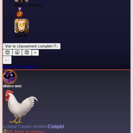
Ryukyu Tatsuma
Hawks
Voir le classement complet
+
7
↓
😍
🥱
😡
+
Joue cette TopList
→
silence-noir
a classé l’année dernière
Complet
My Hero Academia