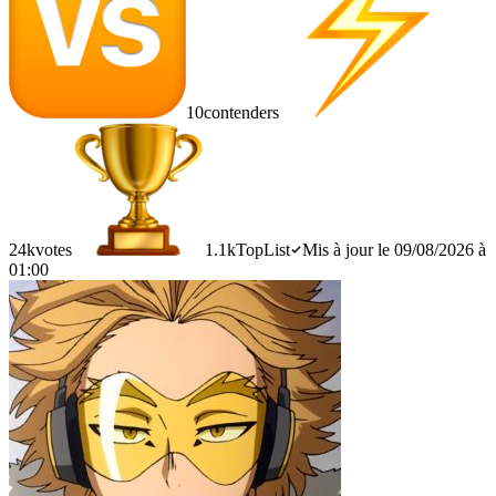
10
contenders
24k
votes
1.1k
TopList
Mis à jour le 09/08/2026 à
01:00