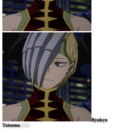
Ryukyu
Tatsuma
1218
#
7