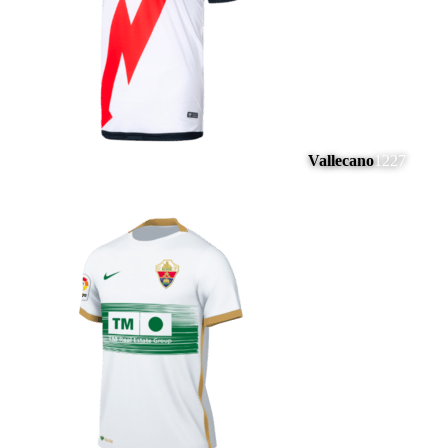
Vallecano
1227
#
8