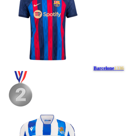
Barcelone
1336