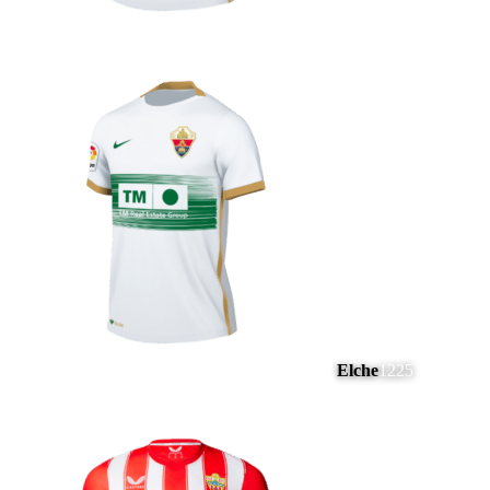
Elche
1225
#
9