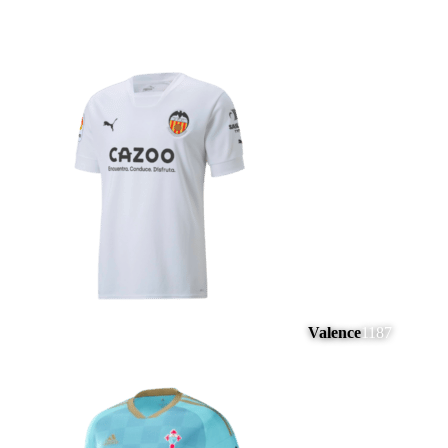
Valence
1187
#
14