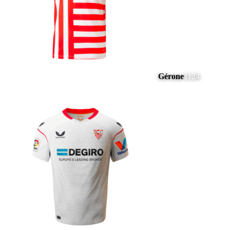
Gérone
1124
#
18