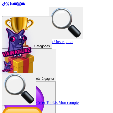
＋
Créer une TopList
Connexion / Inscription
Catégories
Lots à gagner
Créer TopList
Mon compte