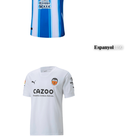
Espanyol
1190
#
13