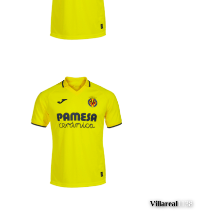
Villareal
1138
#
17