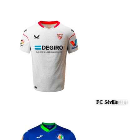
FC Séville
1114
#
19