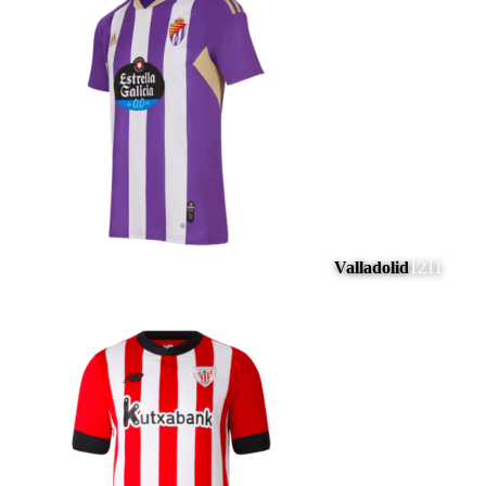
Valladolid
1211
#
11