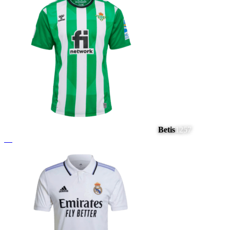
Betis
1257
#
6