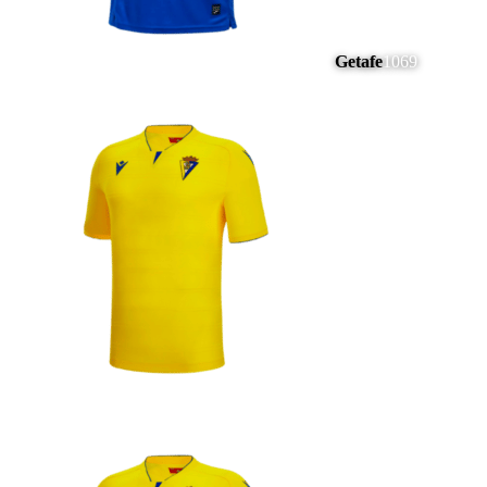
Getafe
1069
#
20