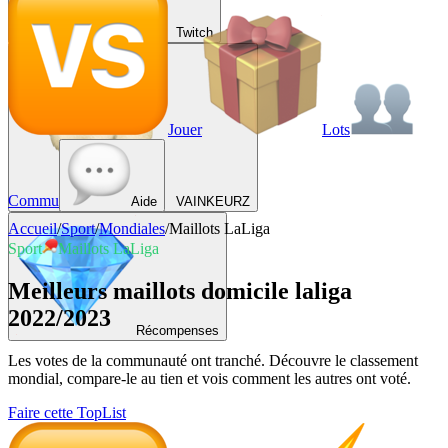
Twitch
Jouer
Lots
Commu
Aide
VAINKEURZ
Accueil
/
Sport
/
Mondiales
/
Maillots LaLiga
Sport
Maillots LaLiga
Meilleurs maillots domicile laliga
2022/2023
Récompenses
Les votes de la communauté ont tranché. Découvre le classement
mondial, compare-le au tien et vois comment les autres ont voté.
Faire cette TopList