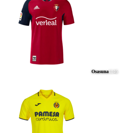
Osasuna
1146
#
16