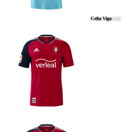
Celta Vigo
1182
#
15