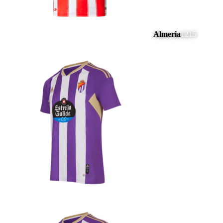
Almeria
1215
#
10