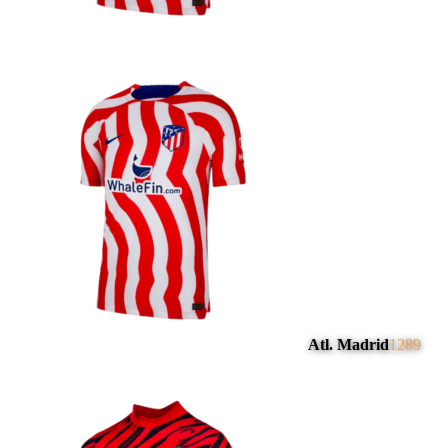
Atl. Madrid
1289
#
4