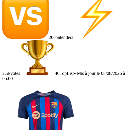
20
contenders
2.5k
votes
46
TopList
Mis à jour le 08/08/2026 à
05:00