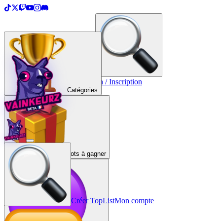
＋
Créer une TopList
Connexion / Inscription
Catégories
Lots à gagner
Créer TopList
Mon compte