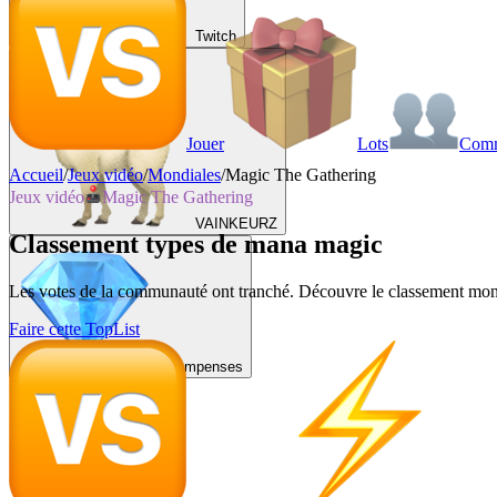
Twitch
Jouer
Lots
Com
Accueil
/
Jeux vidéo
/
Mondiales
/
Magic The Gathering
Jeux vidéo
Magic The Gathering
VAINKEURZ
Classement types de mana magic
Les votes de la communauté ont tranché. Découvre le classement mondi
Faire cette TopList
Récompenses