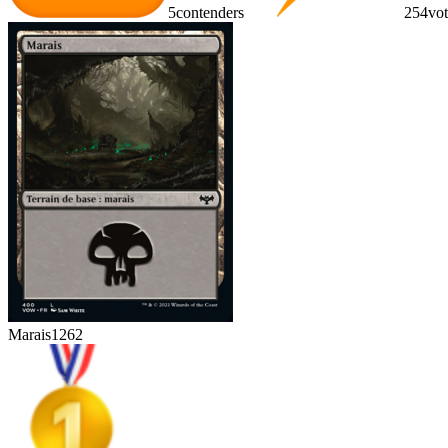
5
contenders
254
vot
Marais
1262